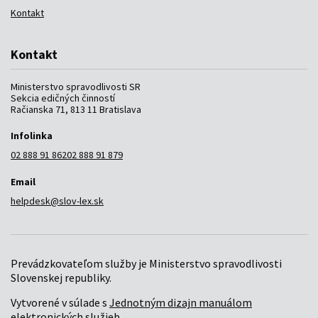
Kontakt
Kontakt
Ministerstvo spravodlivosti SR
Sekcia edičných činností
Račianska 71, 813 11 Bratislava
Infolinka
02 888 91 862
02 888 91 879
Email
helpdesk@slov-lex.sk
Prevádzkovateľom služby je Ministerstvo spravodlivosti
Slovenskej republiky.
Vytvorené v súlade s
Jednotným dizajn manuálom
elektronických služieb
.