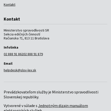
Kontakt
Kontakt
Ministerstvo spravodlivosti SR
Sekcia edičných činností
Račianska 71, 813 11 Bratislava
Infolinka
02 888 91 862
02 888 91 879
Email
helpdesk@slov-lex.sk
Prevádzkovateľom služby je Ministerstvo spravodlivosti
Slovenskej republiky.
Vytvorené v súlade s
Jednotným dizajn manuálom
elektronických služieb
.