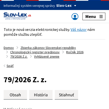
Slov-Lex
Informačný systém verejnej správy
Menu
Toto je nová verzia elektronickej služby.
Váš názor
nám
pomôže službu zlepšiť.
Domov
Zbierka zákonov Slovenskej republiky
Chronologický register predpisov
Ročník 2026
79/2026 Z.z.
Vyhlásené znenie
Späť
79/2026 Z. z.