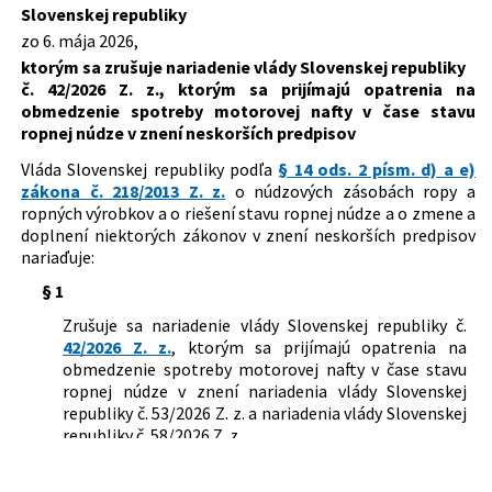
ktorým sa prijímajú opatrenia na
Slovenskej republiky
Dátum schválenia:
06.05.2026
obmedzenie spotreby motorovej nafty v
zo 6. mája 2026,
čase stavu ropnej núdze
Dátum vyhlásenia:
08.05.2026
ktorým sa zrušuje nariadenie vlády Slovenskej republiky
č. 42/2026 Z. z., ktorým sa prijímajú opatrenia na
Autor:
Vláda Slovenskej republiky
obmedzenie spotreby motorovej nafty v čase stavu
ropnej núdze v znení neskorších predpisov
Právna oblasť:
Daňové právo
Energetika a priemysel
Vláda Slovenskej republiky podľa
§ 14 ods. 2 písm. d) a e)
Živnostenské podnikanie
zákona č. 218/2013 Z. z.
o núdzových zásobách ropy a
ropných výrobkov a o riešení stavu ropnej núdze a o zmene a
Legislatívny proces:
LP/2026/223
doplnení niektorých zákonov v znení neskorších predpisov
nariaďuje:
§ 1
Zrušuje sa nariadenie vlády Slovenskej republiky č.
42/2026 Z. z.
, ktorým sa prijímajú opatrenia na
obmedzenie spotreby motorovej nafty v čase stavu
ropnej núdze v znení nariadenia vlády Slovenskej
republiky č. 53/2026 Z. z. a nariadenia vlády Slovenskej
republiky č. 58/2026 Z. z.
§ 2