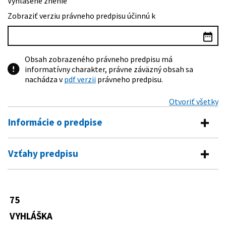
Vyhlásené znenie
Zobraziť verziu právneho predpisu účinnú k
Obsah zobrazeného právneho predpisu má
informatívny charakter, právne záväzný obsah sa
nachádza v
pdf verzii
právneho predpisu.
Otvoriť všetky
Informácie o predpise
Číslo predpisu:
75/2026 Z. z.
Vzťahy predpisu
Názov:
Vyhláška Ministerstva financií Slovenskej republiky,
Predpis vykonáva
ktorou sa dopĺňa vyhláška Ministerstva financií
Slovenskej republiky č. 43/2026 Z. z., ktorou sa
18/1996 Z. z.
Zákon Národnej rady Slovenskej
ustanovuje cenová regulácia vybraných pohonných
75
Predpis mení
republiky o cenách
látok v znení neskorších predpisov
VYHLÁŠKA
43/2026 Z. z.
Vyhláška Ministerstva financií
Typ:
Vyhláška