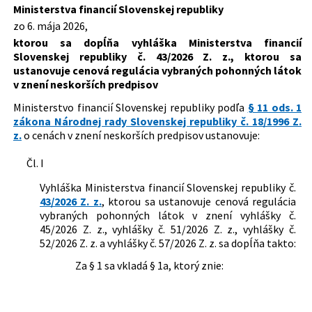
Slovenskej republiky, ktorou sa
Ministerstva financií Slovenskej republiky
Dátum schválenia:
06.05.2026
ustanovuje cenová regulácia vybraných
zo 6. mája 2026,
pohonných látok
Dátum vyhlásenia:
07.05.2026
ktorou sa dopĺňa vyhláška Ministerstva financií
Slovenskej republiky č. 43/2026 Z. z., ktorou sa
Autor:
Ministerstvo financií Slovenskej republiky
ustanovuje cenová regulácia vybraných pohonných látok
v znení neskorších predpisov
Právna oblasť:
Ceny
Ministerstvo financií Slovenskej republiky podľa
§ 11 ods. 1
zákona Národnej rady Slovenskej republiky č. 18/1996 Z.
z.
o cenách v znení neskorších predpisov ustanovuje:
Čl. I
Vyhláška Ministerstva financií Slovenskej republiky č.
43/2026 Z. z.
, ktorou sa ustanovuje cenová regulácia
vybraných pohonných látok v znení vyhlášky č.
45/2026 Z. z., vyhlášky č. 51/2026 Z. z., vyhlášky č.
52/2026 Z. z. a vyhlášky č. 57/2026 Z. z. sa dopĺňa takto:
Za § 1 sa vkladá § 1a, ktorý znie:
„§ 1a