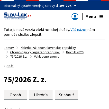
Slov-Lex
Informačný systém verejnej správy
Menu
Toto je nová verzia elektronickej služby.
Váš názor
nám
pomôže službu zlepšiť.
Domov
Zbierka zákonov Slovenskej republiky
Chronologický register predpisov
Ročník 2026
75/2026 Z.z.
Vyhlásené znenie
Späť
75/2026 Z. z.