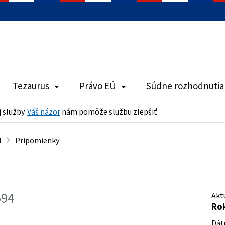
Tezaurus
Právo EÚ
Súdne rozhodnutia
j služby.
Váš názor
nám pomôže službu zlepšiť.