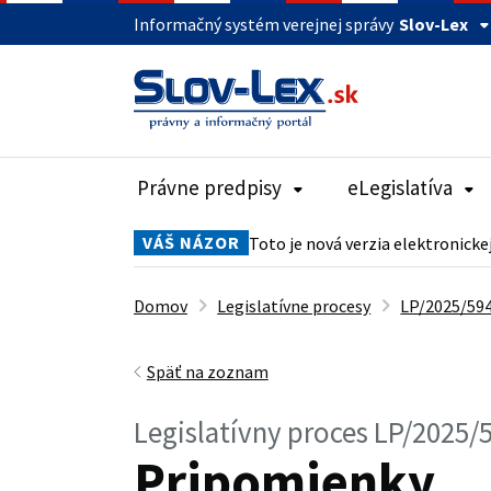
Informačný systém verejnej správy
Slov-Lex
Právne predpisy
eLegislatíva
VÁŠ NÁZOR
Toto je nová verzia elektronicke