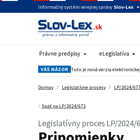
Informačný systém verejnej správy
Slov-Lex
Právne predpisy
eLegislatíva
VÁŠ NÁZOR
Toto je nová verzia elektronicke