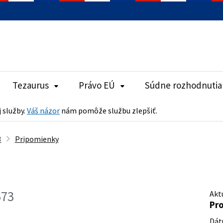
Tezaurus
Právo EÚ
Súdne rozhodnutia
j služby.
Váš názor
nám pomôže službu zlepšiť.