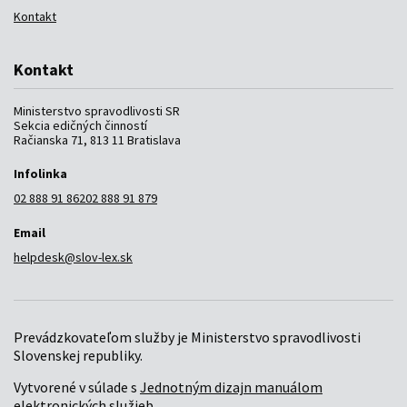
Kontakt
Kontakt
Ministerstvo spravodlivosti SR
Sekcia edičných činností
Račianska 71, 813 11 Bratislava
Infolinka
02 888 91 862
02 888 91 879
Email
helpdesk@slov-lex.sk
Prevádzkovateľom služby je Ministerstvo spravodlivosti
Slovenskej republiky.
Vytvorené v súlade s
Jednotným dizajn manuálom
elektronických služieb
.