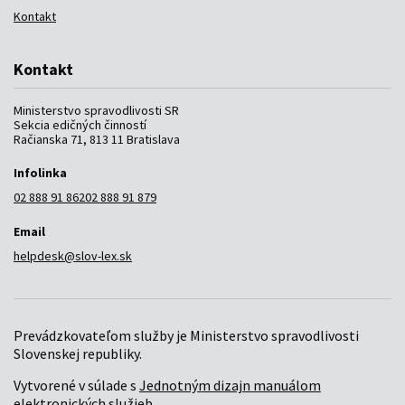
Kontakt
Kontakt
Ministerstvo spravodlivosti SR
Sekcia edičných činností
Račianska 71, 813 11 Bratislava
Infolinka
02 888 91 862
02 888 91 879
Email
helpdesk@slov-lex.sk
Prevádzkovateľom služby je Ministerstvo spravodlivosti
Slovenskej republiky.
Vytvorené v súlade s
Jednotným dizajn manuálom
elektronických služieb
.