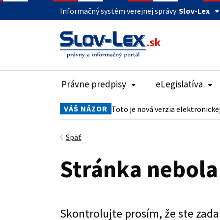
Informačný systém verejnej správy
Slov-Lex
Právne predpisy
eLegislatíva
VÁŠ NÁZOR
Toto je nová verzia elektronicke