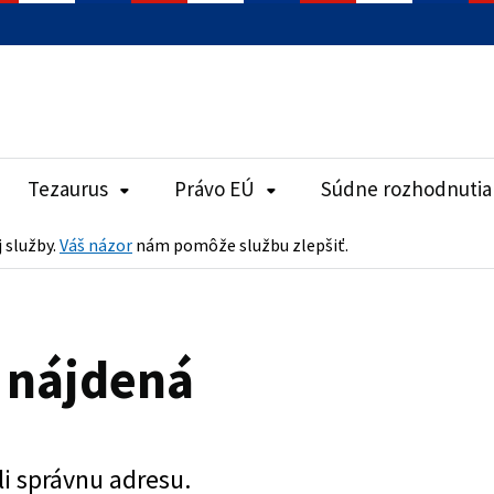
Tezaurus
Právo EÚ
Súdne rozhodnutia
j služby.
Váš názor
nám pomôže službu zlepšiť.