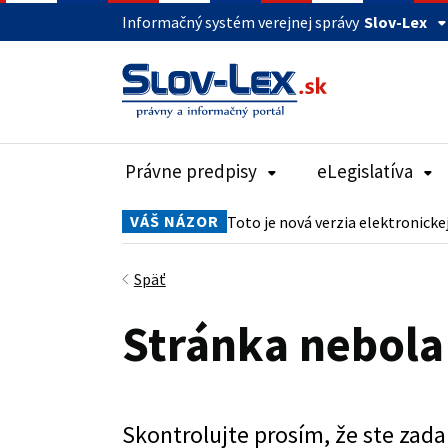
Informačný systém verejnej správy
Slov-Lex
Právne predpisy
eLegislatíva
VÁŠ NÁZOR
Toto je nová verzia elektronicke