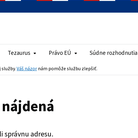
Tezaurus
Právo EÚ
Súdne rozhodnutia
j služby.
Váš názor
nám pomôže službu zlepšiť.