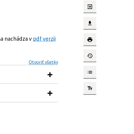
sa nachádza v
pdf verzii
Otvoriť všetky
Ministerstva dopravy a
sti emisnej kontroly v
ktorých zákonov