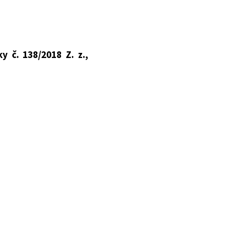
 ustanovujú podrobnosti
 č. 138/2018 Z. z.,
.
o prevádzke vozidiel
stanovuje:
torou sa ustanovujú
19 Z. z., vyhlášky č.