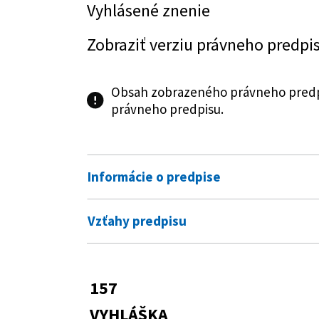
Vyhlásené znenie
Zobraziť verziu právneho predpi
Obsah zobrazeného právneho predpi
právneho predpisu.
Informácie o predpise
Číslo predpisu:
157/2026 Z. z.
Vzťahy predpisu
Názov:
Vyhláška Ministerstva dopravy S
Predpis vykonáva
výstavby Slovenskej republiky č.
znení neskorších predpisov
106/2018 Z. z.
Zákon o prevádzke
157
Predpis mení
Typ:
Vyhláška
VYHLÁŠKA