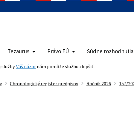
Tezaurus
Právo EÚ
Súdne rozhodnutia
j služby.
Váš názor
nám pomôže službu zlepšiť.
y
Chronologický register predpisov
Ročník 2026
157/202