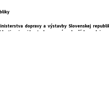
tva dopravy a výstavby Slovenskej republiky, ktorou sa
kontroly
bliky
 republiky
nisterstva dopravy a výstavby Slovenskej republiky
blasti emisnej kontroly v znení neskorších predpisov
iky podľa
§ 136 ods. 3 písm. h) zákona č. 106/2018 Z. z
 niektorých zákonov v znení zákona č. 198/2020 Z. z. u
 výstavby Slovenskej republiky č.
138/2018 Z. z.
, k
ly v znení vyhlášky č. 122/2019 Z. z., vyhlášky č. 425/20
 Z. z. sa mení a dopĺňa takto:
no l) vkladá nové písmeno m), ktoré znie: