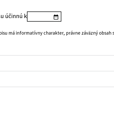
su účinnú k
su má informatívny charakter, právne záväzný obsah 
lovenskej republiky, ktorou sa mení a dopĺňa vyhláška 
 138/2018 Z. z., ktorou sa ustanovujú podrobnosti v obla
 vozidiel v cestnej premávke a o zmene a doplnení nie