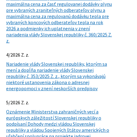
maximálna cena za časť regulovanej dodávky plynu
pre vybraných zraniteľných odberateľov plynu a
maximálna cena za regulovanú dodávku tepla pre
vybraných koncových odberateľov tepla na rok
2026 a podmienky ich uplatnenia v znení
nariadenia vlády Slovenskej republiky č. 360/2025 Z.
z.
4/2026 Z. z.
Nariadenie vlády Slovenskej republiky, ktorým sa
mení a dopĺňa nariadenie vlády Slovenskej
republiky č. 353/2025 Z. z., ktorým sa vykonávajú
niektoré ustanovenia zákona o adresnej
energopomoci v znení neskorších predpisov
5/2026 Z. z.
Oznámenie Ministerstva zahraničných vecí a
európskych záležitostí Slovenskej republiky o
podpísaní Dohody medzi vládou Slovenskej
republiky a vládou Spojených štátov amerických o
uľahčení spolupráce na projekte jadrovej