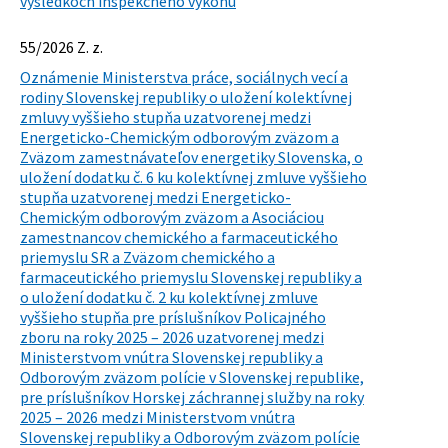
výsledkoch inšpekčného výkonu
55/2026 Z. z.
Oznámenie Ministerstva práce, sociálnych vecí a
rodiny Slovenskej republiky o uložení kolektívnej
zmluvy vyššieho stupňa uzatvorenej medzi
Energeticko-Chemickým odborovým zväzom a
Zväzom zamestnávateľov energetiky Slovenska, o
uložení dodatku č. 6 ku kolektívnej zmluve vyššieho
stupňa uzatvorenej medzi Energeticko-
Chemickým odborovým zväzom a Asociáciou
zamestnancov chemického a farmaceutického
priemyslu SR a Zväzom chemického a
farmaceutického priemyslu Slovenskej republiky a
o uložení dodatku č. 2 ku kolektívnej zmluve
vyššieho stupňa pre príslušníkov Policajného
zboru na roky 2025 – 2026 uzatvorenej medzi
Ministerstvom vnútra Slovenskej republiky a
Odborovým zväzom polície v Slovenskej republike,
pre príslušníkov Horskej záchrannej služby na roky
2025 – 2026 medzi Ministerstvom vnútra
Slovenskej republiky a Odborovým zväzom polície