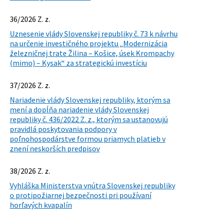
36/2026 Z. z.
Uznesenie vlády Slovenskej republiky č. 73 k návrhu
na určenie investičného projektu „Modernizácia
železničnej trate Žilina – Košice, úsek Krompachy
(mimo) – Kysak“ za strategickú investíciu
37/2026 Z. z.
Nariadenie vlády Slovenskej republiky, ktorým sa
mení a dopĺňa nariadenie vlády Slovenskej
republiky č. 436/2022 Z. z., ktorým sa ustanovujú
pravidlá poskytovania podpory v
poľnohospodárstve formou priamych platieb v
znení neskorších predpisov
38/2026 Z. z.
Vyhláška Ministerstva vnútra Slovenskej republiky
o protipožiarnej bezpečnosti pri používaní
horľavých kvapalín