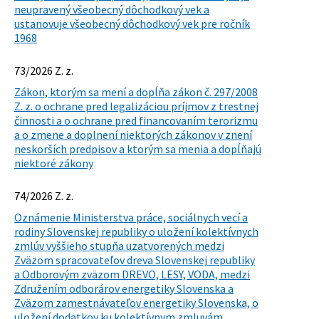
neupravený všeobecný dôchodkový vek a
ustanovuje všeobecný dôchodkový vek pre ročník
1968
73/2026 Z. z.
Zákon, ktorým sa mení a dopĺňa zákon č. 297/2008
Z. z. o ochrane pred legalizáciou príjmov z trestnej
činnosti a o ochrane pred financovaním terorizmu
a o zmene a doplnení niektorých zákonov v znení
neskorších predpisov a ktorým sa menia a dopĺňajú
niektoré zákony
74/2026 Z. z.
Oznámenie Ministerstva práce, sociálnych vecí a
rodiny Slovenskej republiky o uložení kolektívnych
zmlúv vyššieho stupňa uzatvorených medzi
Zväzom spracovateľov dreva Slovenskej republiky
a Odborovým zväzom DREVO, LESY, VODA, medzi
Združením odborárov energetiky Slovenska a
Zväzom zamestnávateľov energetiky Slovenska, o
uložení dodatkov ku kolektívnym zmluvám