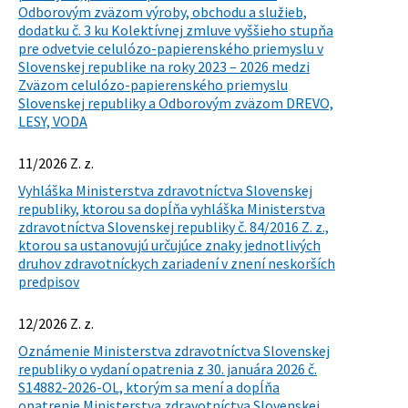
Odborovým zväzom výroby, obchodu a služieb,
dodatku č. 3 ku Kolektívnej zmluve vyššieho stupňa
pre odvetvie celulózo-papierenského priemyslu v
Slovenskej republike na roky 2023 – 2026 medzi
Zväzom celulózo-papierenského priemyslu
Slovenskej republiky a Odborovým zväzom DREVO,
LESY, VODA
11/2026 Z. z.
Vyhláška Ministerstva zdravotníctva Slovenskej
republiky, ktorou sa dopĺňa vyhláška Ministerstva
zdravotníctva Slovenskej republiky č. 84/2016 Z. z.,
ktorou sa ustanovujú určujúce znaky jednotlivých
druhov zdravotníckych zariadení v znení neskorších
predpisov
12/2026 Z. z.
Oznámenie Ministerstva zdravotníctva Slovenskej
republiky o vydaní opatrenia z 30. januára 2026 č.
S14882-2026-OL, ktorým sa mení a dopĺňa
opatrenie Ministerstva zdravotníctva Slovenskej