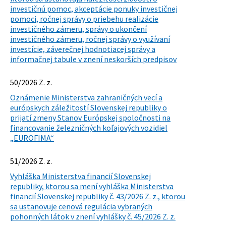
investičnú pomoc, akceptácie ponuky investičnej
pomoci, ročnej správy o priebehu realizácie
investičného zámeru, správy o ukončení
investičného zámeru, ročnej správy o využívaní
investície, záverečnej hodnotiacej správy a
informačnej tabule v znení neskorších predpisov
50/2026 Z. z.
Oznámenie Ministerstva zahraničných vecí a
európskych záležitostí Slovenskej republiky o
prijatí zmeny Stanov Európskej spoločnosti na
financovanie železničných koľajových vozidiel
„EUROFIMA“
51/2026 Z. z.
Vyhláška Ministerstva financií Slovenskej
republiky, ktorou sa mení vyhláška Ministerstva
financií Slovenskej republiky č. 43/2026 Z. z., ktorou
sa ustanovuje cenová regulácia vybraných
pohonných látok v znení vyhlášky č. 45/2026 Z. z.