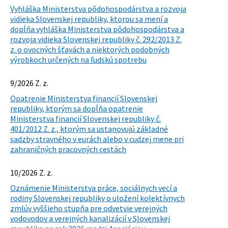
Vyhláška Ministerstva pôdohospodárstva a rozvoja
vidieka Slovenskej republiky, ktorou sa mení a
dopĺňa vyhláška Ministerstva pôdohospodárstva a
rozvoja vidieka Slovenskej republiky č. 292/2013 Z.
z. o ovocných šťavách a niektorých podobných
výrobkoch určených na ľudskú spotrebu
9/2026 Z. z.
Opatrenie Ministerstva financií Slovenskej
republiky, ktorým sa dopĺňa opatrenie
Ministerstva financií Slovenskej republiky č.
401/2012 Z. z., ktorým sa ustanovujú základné
sadzby stravného v eurách alebo v cudzej mene pri
zahraničných pracovných cestách
10/2026 Z. z.
Oznámenie Ministerstva práce, sociálnych vecí a
rodiny Slovenskej republiky o uložení kolektívnych
zmlúv vyššieho stupňa pre odvetvie verejných
vodovodov a verejných kanalizácií v Slovenskej