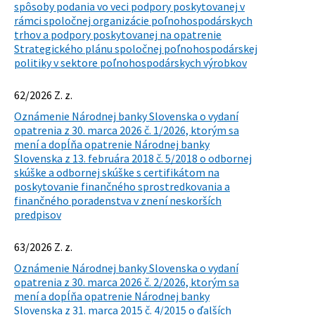
spôsoby podania vo veci podpory poskytovanej v
rámci spoločnej organizácie poľnohospodárskych
trhov a podpory poskytovanej na opatrenie
Strategického plánu spoločnej poľnohospodárskej
politiky v sektore poľnohospodárskych výrobkov
62/2026 Z. z.
Oznámenie Národnej banky Slovenska o vydaní
opatrenia z 30. marca 2026 č. 1/2026, ktorým sa
mení a dopĺňa opatrenie Národnej banky
Slovenska z 13. februára 2018 č. 5/2018 o odbornej
skúške a odbornej skúške s certifikátom na
poskytovanie finančného sprostredkovania a
finančného poradenstva v znení neskorších
predpisov
63/2026 Z. z.
Oznámenie Národnej banky Slovenska o vydaní
opatrenia z 30. marca 2026 č. 2/2026, ktorým sa
mení a dopĺňa opatrenie Národnej banky
Slovenska z 31. marca 2015 č. 4/2015 o ďalších