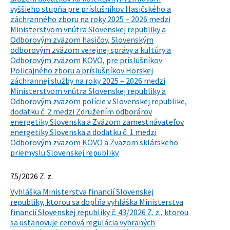
vyššieho stupňa pre príslušníkov Hasičského a
záchranného zboru na roky 2025 – 2026 medzi
Ministerstvom vnútra Slovenskej republiky a
Odborovým zväzom hasičov, Slovenským
odborovým zväzom verejnej správy a kultúry a
Odborovým zväzom KOVO, pre príslušníkov
Policajného zboru a príslušníkov Horskej
záchrannej služby na roky 2025 – 2026 medzi
Ministerstvom vnútra Slovenskej republiky a
Odborovým zväzom polície v Slovenskej republike,
dodatku č. 2 medzi Združením odborárov
energetiky Slovenska a Zväzom zamestnávateľov
energetiky Slovenska a dodatku č. 1 medzi
Odborovým zväzom KOVO a Zväzom sklárskeho
priemyslu Slovenskej republiky
75/2026 Z. z.
Vyhláška Ministerstva financií Slovenskej
republiky, ktorou sa dopĺňa vyhláška Ministerstva
financií Slovenskej republiky č. 43/2026 Z. z., ktorou
sa ustanovuje cenová regulácia vybraných