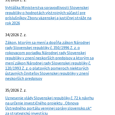
Vyhláška Ministerstva spravodlivosti Slovenskej
republiky o hodnotách výstrojných súčastí pre
príslušníkov Zboru väzenskej a justičnej stráže na
rok 2026
34/2026 Z. z.
Zákon, ktorým sa mení a dopĺňa zákon Národnej
rady Slovenskej republiky č. 350/1996 Z. z. o
rokovacom poriadku Národnej rady Slovenskej
republiky v znení neskorších predpisov a ktorým sa
mení zákon Národnej rady Slovenskej republiky č.
120/1993 Z. z. o platových pomeroch niektorých
ústavných činiteľov Slovenskej republiky v znení
neskorších predpisov
35/2026 Z. z.
Uznesenie vlády Slovenskej republiky č. 72 k návrhu
na určenie investičného projektu „Obnova
Ústredného portálu verejnej správy slovensko.sk“
za strategickú investíciu