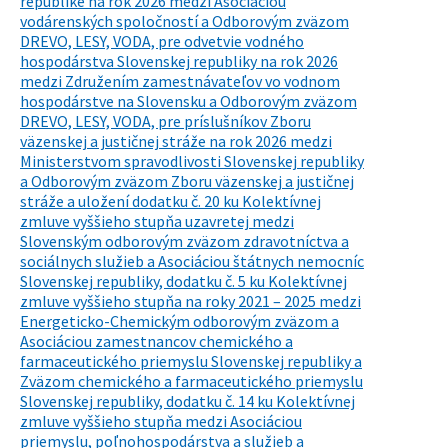
republike na rok 2026 medzi Asociáciou
vodárenských spoločností a Odborovým zväzom
DREVO, LESY, VODA, pre odvetvie vodného
hospodárstva Slovenskej republiky na rok 2026
medzi Združením zamestnávateľov vo vodnom
hospodárstve na Slovensku a Odborovým zväzom
DREVO, LESY, VODA, pre príslušníkov Zboru
väzenskej a justičnej stráže na rok 2026 medzi
Ministerstvom spravodlivosti Slovenskej republiky
a Odborovým zväzom Zboru väzenskej a justičnej
stráže a uložení dodatku č. 20 ku Kolektívnej
zmluve vyššieho stupňa uzavretej medzi
Slovenským odborovým zväzom zdravotníctva a
sociálnych služieb a Asociáciou štátnych nemocníc
Slovenskej republiky, dodatku č. 5 ku Kolektívnej
zmluve vyššieho stupňa na roky 2021 – 2025 medzi
Energeticko-Chemickým odborovým zväzom a
Asociáciou zamestnancov chemického a
farmaceutického priemyslu Slovenskej republiky a
Zväzom chemického a farmaceutického priemyslu
Slovenskej republiky, dodatku č. 14 ku Kolektívnej
zmluve vyššieho stupňa medzi Asociáciou
priemyslu, poľnohospodárstva a služieb a