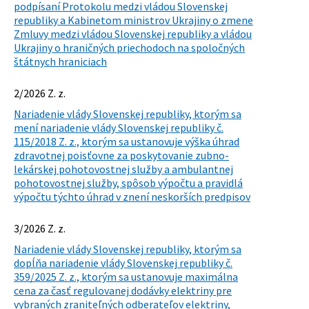
podpísaní Protokolu medzi vládou Slovenskej
republiky a Kabinetom ministrov Ukrajiny o zmene
Zmluvy medzi vládou Slovenskej republiky a vládou
Ukrajiny o hraničných priechodoch na spoločných
štátnych hraniciach
2/2026 Z. z.
Nariadenie vlády Slovenskej republiky, ktorým sa
mení nariadenie vlády Slovenskej republiky č.
115/2018 Z. z., ktorým sa ustanovuje výška úhrad
zdravotnej poisťovne za poskytovanie zubno-
lekárskej pohotovostnej služby a ambulantnej
pohotovostnej služby, spôsob výpočtu a pravidlá
výpočtu týchto úhrad v znení neskorších predpisov
3/2026 Z. z.
Nariadenie vlády Slovenskej republiky, ktorým sa
dopĺňa nariadenie vlády Slovenskej republiky č.
359/2025 Z. z., ktorým sa ustanovuje maximálna
cena za časť regulovanej dodávky elektriny pre
vybraných zraniteľných odberateľov elektriny,