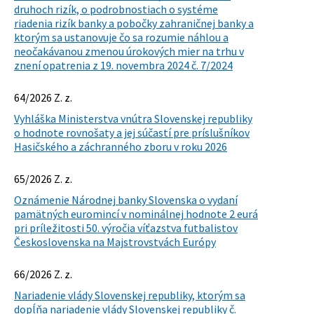
druhoch rizík, o podrobnostiach o systéme
riadenia rizík banky a pobočky zahraničnej banky a
ktorým sa ustanovuje čo sa rozumie náhlou a
neočakávanou zmenou úrokových mier na trhu v
znení opatrenia z 19. novembra 2024 č. 7/2024
64/2026 Z. z.
Vyhláška Ministerstva vnútra Slovenskej republiky
o hodnote rovnošaty a jej súčastí pre príslušníkov
Hasičského a záchranného zboru v roku 2026
65/2026 Z. z.
Oznámenie Národnej banky Slovenska o vydaní
pamätných euromincí v nominálnej hodnote 2 eurá
pri príležitosti 50. výročia víťazstva futbalistov
Československa na Majstrovstvách Európy
66/2026 Z. z.
Nariadenie vlády Slovenskej republiky, ktorým sa
dopĺňa nariadenie vlády Slovenskej republiky č.