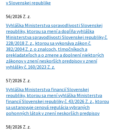
v Slovenskej republike
56/2026 Z. z.
Vyhláška Ministerstva spravodlivosti Slovenskej
republiky, ktorou sa mení a dopĺňa vyhláška
Ministerstva spravodlivosti Slovenskej republiky č.
228/2018 Z. z., ktorou sa vykonáva zákon č.
382/2004 Z. z. o znalcoch, tlmočníkoch a
prekladateľoch a o zmene a doplnení niektorých
zákonov v znení neskorších predpisov v znení
vyhlášky č. 160/2023 Z. z.
57/2026 Z. z.
Vyhláška Ministerstva financií Slovenskej
republiky, ktorou sa mení vyhláška Ministerstva
financií Slovenskej republiky č. 43/2026 Z. z., ktorou
sa ustanovuje cenová regulácia vybraných
pohonných látok v znení neskorších predpisov
58/2026 Z. z.