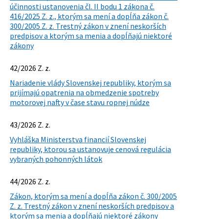
účinnosti ustanovenia čl. II bodu 1 zákona č.
416/2025 Z. z., ktorým sa mení a dopĺňa zákon č.
300/2005 Z. z. Trestný zákon v znení neskorších
predpisov a ktorým sa menia a dopĺňajú niektoré
zákony
42/2026 Z. z.
Nariadenie vlády Slovenskej republiky, ktorým sa
prijímajú opatrenia na obmedzenie spotreby
motorovej nafty v čase stavu ropnej núdze
43/2026 Z. z.
Vyhláška Ministerstva financií Slovenskej
republiky, ktorou sa ustanovuje cenová regulácia
vybraných pohonných látok
44/2026 Z. z.
Zákon, ktorým sa mení a dopĺňa zákon č. 300/2005
Z. z. Trestný zákon v znení neskorších predpisov a
ktorým sa menia a dopĺňajú niektoré zákony