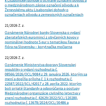
k Lisabonskej dohode o ochrane označení pôvodu a
o medzinárodnom zápise označení pôvodu a k
Ženevskému aktu Lisabonskej dohody o
označeniach pôvodu a zemepisných označeniach
21/2026 Z. z.
Oznámenie Národnej banky Slovenska o vydaní
zberateľských euromincí z obyčajných kovov v
nominálnej hodnote 5 eur s tematikou Fauna a
flóra na Slovensku – korytnačka močiarna
22/2026 Z. z.
Oznámenie Ministerstva dopravy Slovenskej
republiky o vydaní rozhodnutia č.
08566/2026/OCL/9084 z 29. januára 2026, ktorým sa
mení a dopĺňa príloha č. 1 k rozhodnutiu č.
22587/2022/SCL/42017 z 28. apríla 2022, ktorým
boli prijaté štandardy a odporúčania a postupy
Medzinárodnej organizácie civilného letectva v
znení rozhodnutia č. 42629/2022/SCL/120280,
rozhodnutia č. 13678/2024/OCL/30486 a