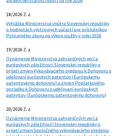
zdravotnej starostlivosti na rok 2026
18/2026 Z. z.
Vyhláška Ministerstva vnútra Slovenskej republiky
o hodnotách výstrojných súčastí pre príslušníkov
Policajného zboru na výkon služby v roku 2026
19/2026 Z. z.
Oznámenie Ministerstva zahraničných vecí a
európskych záležitostí Slovenskej republiky o
prijatí zmien Vykonávacieho predpisu k Dohovoru o
udeľovaní európskych patentov (Európskemu
patentovému dohovoru) a zmien Poplatkového
poriadku k Dohovoru o udeľovaní európskych
patentov (Európskemu patentovému dohovoru)
20/2026 Z. z.
Oznámenie Ministerstva zahraničných vecí a
európskych záležitostí Slovenskej republiky o
prijatí zmien Spoločného vykonávacieho predpisu