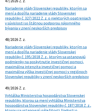
47/2026 Z. z.
Nariadenie vlády Slovenskej republiky, ktorým sa
mení a dopĺňa nariadenie vlády Slovenskej
republiky č. 327/2022 Z. z. o niektorých opatreniach
v súvislosti so štátnou podporou nájomného
bývania v znení neskorších predpisov
48/2026 Z. z.
Nariadenie vlády Slovenskej republiky, ktorým sa
mení a dopĺňa nariadenie vlády Slovenskej
republiky č. 195/2018 Z. z., ktorým sa ustanovujú
podmienky na poskytnutie investičnej pomoci,
maximálna intenzita investičnej pomoci a
maximálna výška investičnej pomoci v regiónoch
Slovenskej republiky v znení neskorších predpisov
49/2026 Z. z.
Vyhláška Ministerstva hospodárstva Slovenskej
republiky, ktorou sa mení vyhláška Ministerstva
hospodárstva Slovenskej republiky č. 187/2018 Z. z.,
ktorou sa ustanovujú náležitosti žiadosti o