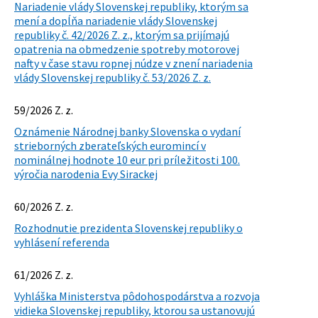
Nariadenie vlády Slovenskej republiky, ktorým sa
mení a dopĺňa nariadenie vlády Slovenskej
republiky č. 42/2026 Z. z., ktorým sa prijímajú
opatrenia na obmedzenie spotreby motorovej
nafty v čase stavu ropnej núdze v znení nariadenia
vlády Slovenskej republiky č. 53/2026 Z. z.
59/2026 Z. z.
Oznámenie Národnej banky Slovenska o vydaní
strieborných zberateľských euromincí v
nominálnej hodnote 10 eur pri príležitosti 100.
výročia narodenia Evy Sirackej
60/2026 Z. z.
Rozhodnutie prezidenta Slovenskej republiky o
vyhlásení referenda
61/2026 Z. z.
Vyhláška Ministerstva pôdohospodárstva a rozvoja
vidieka Slovenskej republiky, ktorou sa ustanovujú