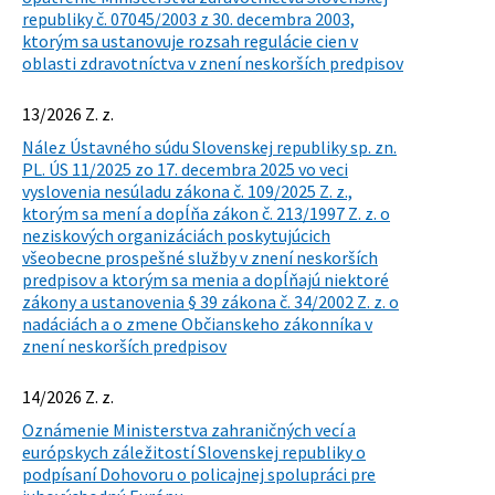
republiky č. 07045/2003 z 30. decembra 2003,
ktorým sa ustanovuje rozsah regulácie cien v
oblasti zdravotníctva v znení neskorších predpisov
13/2026 Z. z.
Nález Ústavného súdu Slovenskej republiky sp. zn.
PL. ÚS 11/2025 zo 17. decembra 2025 vo veci
vyslovenia nesúladu zákona č. 109/2025 Z. z.,
ktorým sa mení a dopĺňa zákon č. 213/1997 Z. z. o
neziskových organizáciách poskytujúcich
všeobecne prospešné služby v znení neskorších
predpisov a ktorým sa menia a dopĺňajú niektoré
zákony a ustanovenia § 39 zákona č. 34/2002 Z. z. o
nadáciách a o zmene Občianskeho zákonníka v
znení neskorších predpisov
14/2026 Z. z.
Oznámenie Ministerstva zahraničných vecí a
európskych záležitostí Slovenskej republiky o
podpísaní Dohovoru o policajnej spolupráci pre