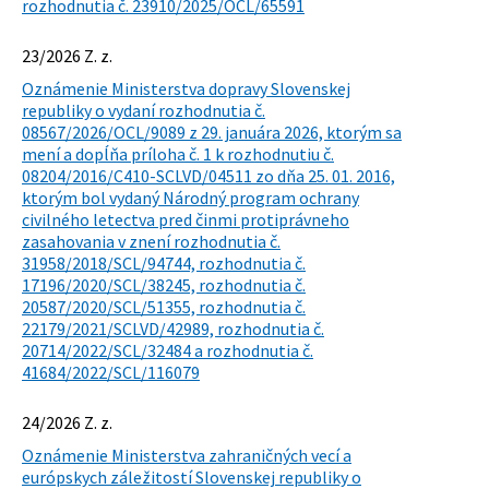
rozhodnutia č. 23910/2025/OCL/65591
23/2026 Z. z.
Oznámenie Ministerstva dopravy Slovenskej
republiky o vydaní rozhodnutia č.
08567/2026/OCL/9089 z 29. januára 2026, ktorým sa
mení a dopĺňa príloha č. 1 k rozhodnutiu č.
08204/2016/C410-SCLVD/04511 zo dňa 25. 01. 2016,
ktorým bol vydaný Národný program ochrany
civilného letectva pred činmi protiprávneho
zasahovania v znení rozhodnutia č.
31958/2018/SCL/94744, rozhodnutia č.
17196/2020/SCL/38245, rozhodnutia č.
20587/2020/SCL/51355, rozhodnutia č.
22179/2021/SCLVD/42989, rozhodnutia č.
20714/2022/SCL/32484 a rozhodnutia č.
41684/2022/SCL/116079
24/2026 Z. z.
Oznámenie Ministerstva zahraničných vecí a
európskych záležitostí Slovenskej republiky o