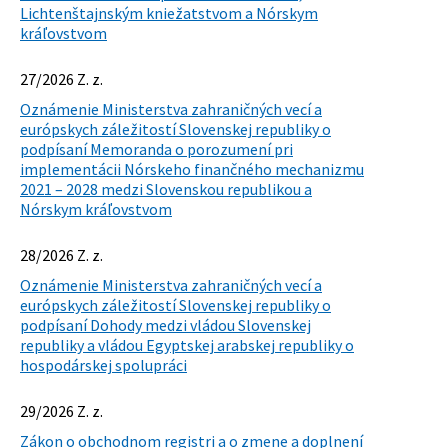
Lichtenštajnským kniežatstvom a Nórskym
kráľovstvom
27/2026 Z. z.
Oznámenie Ministerstva zahraničných vecí a
európskych záležitostí Slovenskej republiky o
podpísaní Memoranda o porozumení pri
implementácii Nórskeho finančného mechanizmu
2021 – 2028 medzi Slovenskou republikou a
Nórskym kráľovstvom
28/2026 Z. z.
Oznámenie Ministerstva zahraničných vecí a
európskych záležitostí Slovenskej republiky o
podpísaní Dohody medzi vládou Slovenskej
republiky a vládou Egyptskej arabskej republiky o
hospodárskej spolupráci
29/2026 Z. z.
Zákon o obchodnom registri a o zmene a doplnení