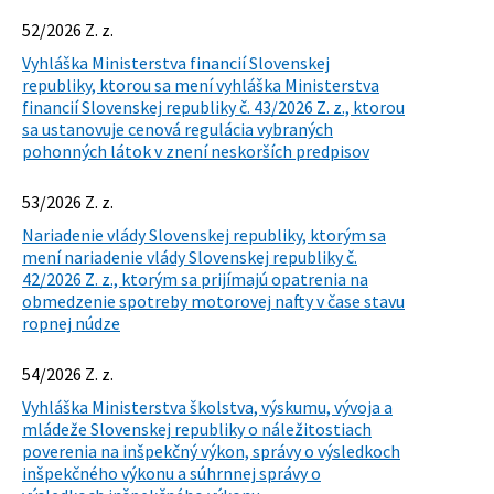
52/2026 Z. z.
Vyhláška Ministerstva financií Slovenskej
republiky, ktorou sa mení vyhláška Ministerstva
financií Slovenskej republiky č. 43/2026 Z. z., ktorou
sa ustanovuje cenová regulácia vybraných
pohonných látok v znení neskorších predpisov
53/2026 Z. z.
Nariadenie vlády Slovenskej republiky, ktorým sa
mení nariadenie vlády Slovenskej republiky č.
42/2026 Z. z., ktorým sa prijímajú opatrenia na
obmedzenie spotreby motorovej nafty v čase stavu
ropnej núdze
54/2026 Z. z.
Vyhláška Ministerstva školstva, výskumu, vývoja a
mládeže Slovenskej republiky o náležitostiach
poverenia na inšpekčný výkon, správy o výsledkoch
inšpekčného výkonu a súhrnnej správy o