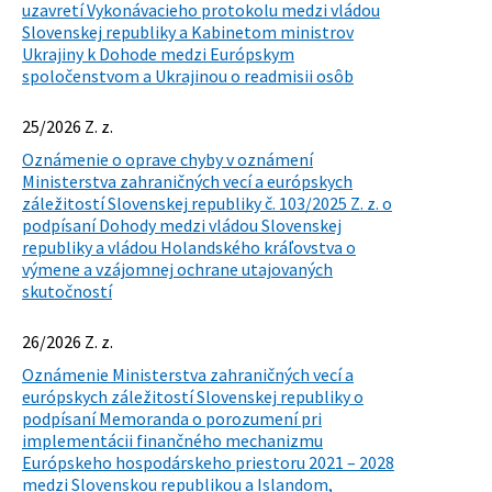
uzavretí Vykonávacieho protokolu medzi vládou
Slovenskej republiky a Kabinetom ministrov
Ukrajiny k Dohode medzi Európskym
spoločenstvom a Ukrajinou o readmisii osôb
25/2026 Z. z.
Oznámenie o oprave chyby v oznámení
Ministerstva zahraničných vecí a európskych
záležitostí Slovenskej republiky č. 103/2025 Z. z. o
podpísaní Dohody medzi vládou Slovenskej
republiky a vládou Holandského kráľovstva o
výmene a vzájomnej ochrane utajovaných
skutočností
26/2026 Z. z.
Oznámenie Ministerstva zahraničných vecí a
európskych záležitostí Slovenskej republiky o
podpísaní Memoranda o porozumení pri
implementácii finančného mechanizmu
Európskeho hospodárskeho priestoru 2021 – 2028
medzi Slovenskou republikou a Islandom,