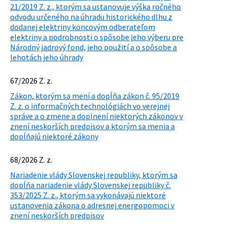
21/2019 Z. z., ktorým sa ustanovuje výška ročného
odvodu určeného na úhradu historického dlhu z
dodanej elektriny koncovým odberateľom
elektriny a podrobnosti o spôsobe jeho výberu pre
Národný jadrový fond, jeho použití a o spôsobe a
lehotách jeho úhrady
67/2026 Z. z.
Zákon, ktorým sa mení a dopĺňa zákon č. 95/2019
Z. z. o informačných technológiách vo verejnej
správe a o zmene a doplnení niektorých zákonov v
znení neskorších predpisov a ktorým sa menia a
dopĺňajú niektoré zákony
68/2026 Z. z.
Nariadenie vlády Slovenskej republiky, ktorým sa
dopĺňa nariadenie vlády Slovenskej republiky č.
353/2025 Z. z., ktorým sa vykonávajú niektoré
ustanovenia zákona o adresnej energopomoci v
znení neskorších predpisov