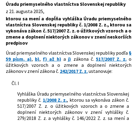
znení neskorších predpisov
vlastníctva Slovenskej republiky, ktorou
Úradu priemyselného vlastníctva Slovenskej republiky
sa vykonáva zákon č. 517/2007 Z. z. o
Typ:
Vyhláška
z 21. augusta 2025,
úžitkových vzoroch a o zmene a doplnení
ktorou sa mení a dopĺňa vyhláška Úradu priemyselného
Dátum schválenia:
21.08.2025
niektorých zákonov
vlastníctva Slovenskej republiky č. 1/2008 Z. z., ktorou sa
Dátum vyhlásenia:
27.08.2025
vykonáva zákon č. 517/2007 Z. z. o úžitkových vzoroch a o
zmene a doplnení niektorých zákonov v znení neskorších
Dátum účinnosti od:
01.09.2025
predpisov
Autor:
Úrad priemyselného vlastníctva Slovenskej republiky
Úrad priemyselného vlastníctva Slovenskej republiky podľa
§
59 písm. a)
,
b)
,
f) až h)
a
j)
zákona č.
517/2007 Z. z.
o
Právna oblasť:
Právo duševného vlastníctva
úžitkových vzoroch a o zmene a doplnení niektorých
Legislatívny proces:
LP/2025/358
zákonov v znení zákona č.
242/2017 Z. z.
ustanovuje:
Čl. I
Vyhláška Úradu priemyselného vlastníctva Slovenskej
republiky č.
1/2008 Z. z.
, ktorou sa vykonáva zákon č.
517/2007 Z. z. o úžitkových vzoroch a o zmene a
doplnení niektorých zákonov v znení vyhlášky č.
279/2018 Z. z. a vyhlášky č. 146/2022 Z. z. sa mení a
dopĺňa takto:
1.
V § 1 odsek 1 znie: