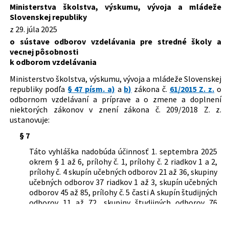
Dátum schválenia:
29.07.2025
výskumu a športu Slovenskej republiky
Ministerstva školstva, výskumu, vývoja a mládeže
o sústave odborov vzdelávania pre
Slovenskej republiky
Dátum vyhlásenia:
11.08.2025
stredné školy a o vecnej pôsobnosti k
z 29. júla 2025
odborom vzdelávania
Dátum účinnosti od:
01.09.2025
o sústave odborov vzdelávania pre stredné školy a
vecnej pôsobnosti
Dátum účinnosti do:
30.09.2025
k odborom vzdelávania
Autor:
Ministerstvo školstva, výskumu, vývoja a mládeže
Ministerstvo školstva, výskumu, vývoja a mládeže Slovenskej
Slovenskej republiky
republiky podľa
§ 47 písm. a)
a
b)
zákona č.
61/2015 Z. z.
o
Právna oblasť:
Stredné školstvo
odbornom vzdelávaní a príprave a o zmene a doplnení
niektorých zákonov v znení zákona č. 209/2018 Z. z.
Legislatívny proces:
LP/2025/187
ustanovuje:
§ 7
Táto vyhláška nadobúda účinnosť 1. septembra 2025
okrem § 1 až 6, prílohy č. 1, prílohy č. 2 riadkov 1 a 2,
prílohy č. 4 skupín učebných odborov 21 až 36, skupiny
učebných odborov 37 riadkov 1 až 3, skupín učebných
odborov 45 až 85, prílohy č. 5 časti A skupín študijných
odborov 11 až 72, skupiny študijných odborov 76
riadkov 1 až 6, skupín študijných odborov 82 a 92 a
časti B skupín študijných odborov 16, 22, 24, 26 až 45,