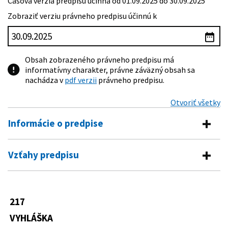
Časová verzia predpisu účinná od 01.09.2025 do 30.09.2025
Zobraziť verziu právneho predpisu účinnú k
Obsah zobrazeného právneho predpisu má
informatívny charakter, právne záväzný obsah sa
nachádza v
pdf verzii
právneho predpisu.
Otvoriť všetky
Informácie o predpise
Číslo predpisu:
217/2025 Z. z.
Vzťahy predpisu
Názov:
Vyhláška Ministerstva školstva, výskumu, vývoja a
Predpis vykonáva
mládeže Slovenskej republiky o sústave odborov
vzdelávania pre stredné školy a vecnej pôsobnosti k
61/2015 Z. z.
Zákon o odbornom vzdelávaní a
odborom vzdelávania
217
Predpis ruší
príprave a o zmene a doplnení
Typ:
Vyhláška
niektorých zákonov
VYHLÁŠKA
287/2022 Z. z.
Vyhláška Ministerstva školstva, vedy,