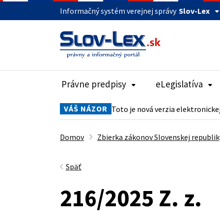
Informačný systém verejnej správy
Slov-Lex
Právne predpisy
eLegislatíva
VÁŠ NÁZOR
Toto je nová verzia elektronicke
Domov
Zbierka zákonov Slovenskej republik
Späť
216/2025 Z. z.