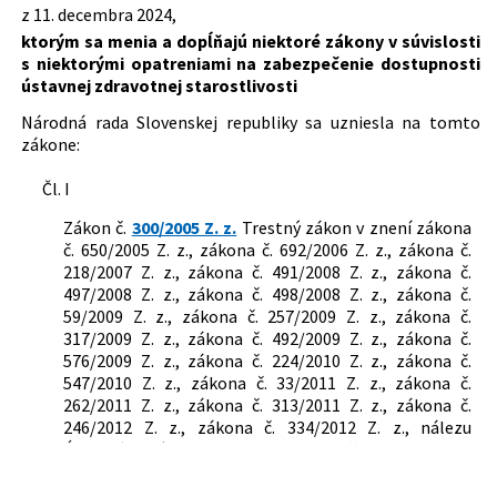
Dátum schválenia:
11.12.2024
z 11. decembra 2024,
službách súvisiacich s poskytovaním
ktorým sa menia a dopĺňajú niektoré zákony v súvislosti
zdravotnej starostlivosti a o zmene a
Dátum vyhlásenia:
18.12.2024
s niektorými opatreniami na zabezpečenie dostupnosti
doplnení niektorých zákonov
Autor:
Národná rada Slovenskej republiky
ústavnej zdravotnej starostlivosti
578/2004 Z. z.
Zákon o poskytovateľoch zdravotnej
starostlivosti, zdravotníckych
Právna oblasť:
Vojenské právo
Národná rada Slovenskej republiky sa uzniesla na tomto
pracovníkoch, stavovských
Trestné právo hmotné
zákone:
organizáciách v zdravotníctve a o
Trestné právo procesné
zmene a doplnení niektorých zákonov
Ochrana spotrebiteľa
Čl. I
581/2004 Z. z.
Zákon o zdravotných poisťovniach,
Základné práva
dohľade nad zdravotnou
Zákon č.
300/2005 Z. z.
Trestný zákon v znení zákona
Štátne orgány
starostlivosťou a o zmene a doplnení
č. 650/2005 Z. z., zákona č. 692/2006 Z. z., zákona č.
Bezpečnosť a obrana štátu
niektorých zákonov
218/2007 Z. z., zákona č. 491/2008 Z. z., zákona č.
Lekári, zdravotnícki zamestnanci
300/2005 Z. z.
Trestný zákon
497/2008 Z. z., zákona č. 498/2008 Z. z., zákona č.
Lekárske komory
59/2009 Z. z., zákona č. 257/2009 Z. z., zákona č.
179/2011 Z. z.
Zákon o hospodárskej mobilizácii a o
Zdravotná a liečebná starostlivosť
317/2009 Z. z., zákona č. 492/2009 Z. z., zákona č.
zmene a doplnení zákona č. 387/2002 Z.
Zdravotnícke zariadenia
576/2009 Z. z., zákona č. 224/2010 Z. z., zákona č.
z. o riadení štátu v krízových situáciách
Zdravotné poistenie
547/2010 Z. z., zákona č. 33/2011 Z. z., zákona č.
mimo času vojny a vojnového stavu v
262/2011 Z. z., zákona č. 313/2011 Z. z., zákona č.
znení neskorších predpisov
246/2012 Z. z., zákona č. 334/2012 Z. z., nálezu
540/2021 Z. z.
Zákon o kategorizácii ústavnej
Ústavného súdu Slovenskej republiky č. 428/2012 Z. z.,
zdravotnej starostlivosti a o zmene a
uznesenia Ústavného súdu Slovenskej republiky č.
doplnení niektorých zákonov
189/2013 Z. z., zákona č. 204/2013 Z. z., zákona č.