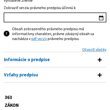
Vyhlásené znenie
Zobraziť verziu právneho predpisu účinnú k
Obsah zobrazeného právneho predpisu má
informatívny charakter, právne záväzný obsah sa
nachádza v
pdf verzii
právneho predpisu.
Otvoriť všetky
Informácie o predpise
Číslo predpisu:
363/2024 Z. z.
Vzťahy predpisu
Názov:
Zákon, ktorým sa menia a dopĺňajú niektoré zákony
Predpis mení
v súvislosti s niektorými opatreniami na
zabezpečenie dostupnosti ústavnej zdravotnej
42/1994 Z. z.
Zákon Národnej rady Slovenskej
starostlivosti
363
republiky o civilnej ochrane
Typ:
Zákon
obyvateľstva
ZÁKON
576/2004 Z. z.
Zákon o zdravotnej starostlivosti,