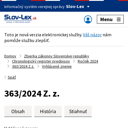
Slov-Lex
Informačný systém verejnej správy
Menu
Toto je nová verzia elektronickej služby.
Váš názor
nám
pomôže službu zlepšiť.
Domov
Zbierka zákonov Slovenskej republiky
Chronologický register predpisov
Ročník 2024
363/2024 Z.z.
Vyhlásené znenie
Späť
363/2024 Z. z.