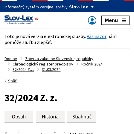
Slov-Lex
Informačný systém verejnej správy
Menu
Toto je nová verzia elektronickej služby.
Váš názor
nám
pomôže službu zlepšiť.
Domov
Zbierka zákonov Slovenskej republiky
Chronologický register predpisov
Ročník 2024
32/2024 Z.z.
31.03.2024
Späť
32/2024 Z. z.