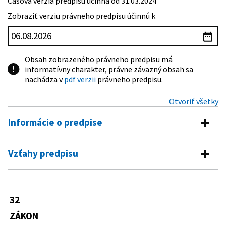
Časová verzia predpisu účinná od 31.03.2024
Zobraziť verziu právneho predpisu účinnú k
Obsah zobrazeného právneho predpisu má
informatívny charakter, právne záväzný obsah sa
nachádza v
pdf verzii
právneho predpisu.
Otvoriť všetky
Informácie o predpise
Číslo predpisu:
32/2024 Z. z.
Vzťahy predpisu
Názov:
Zákon, ktorým sa mení a dopĺňa zákon č. 222/2022 Z.
Predpis mení
z. o štátnej podpore nájomného bývania a o zmene
a doplnení niektorých zákonov v znení neskorších
138/1991 Zb.
Zákon Slovenskej národnej rady o
predpisov a ktorým sa menia a dopĺňajú niektoré
32
majetku obcí
zákony
ZÁKON
446/2001 Z. z.
Zákon o majetku vyšších územných
Typ:
Zákon
celkov