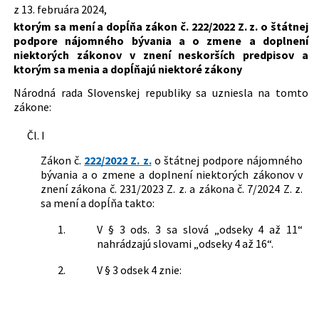
z 13. februára 2024,
150/2013 Z. z.
Zákon o Štátnom fonde rozvoja
Dátum schválenia:
13.02.2024
ktorým sa mení a dopĺňa zákon č. 222/2022 Z. z. o štátnej
bývania
podpore nájomného bývania a o zmene a doplnení
Dátum vyhlásenia:
06.03.2024
343/2015 Z. z.
Zákon o verejnom obstarávaní a o
niektorých zákonov v znení neskorších predpisov a
zmene a doplnení niektorých zákonov
Dátum účinnosti od:
31.03.2024
ktorým sa menia a dopĺňajú niektoré zákony
400/2015 Z. z.
Zákon o tvorbe právnych predpisov a o
Zbierke zákonov Slovenskej republiky a
Autor:
Národná rada Slovenskej republiky
Národná rada Slovenskej republiky sa uzniesla na tomto
o zmene a doplnení niektorých
zákone:
Právna oblasť:
Štát
zákonov
Územná samospráva
222/2022 Z. z.
Zákon o štátnej podpore nájomného
Čl. I
Podpora výstavby
bývania a o zmene a doplnení
Verejné obstarávanie
Zákon č.
222/2022 Z. z.
o štátnej podpore nájomného
niektorých zákonov
bývania a o zmene a doplnení niektorých zákonov v
znení zákona č. 231/2023 Z. z. a zákona č. 7/2024 Z. z.
sa mení a dopĺňa takto:
1.
V § 3 ods. 3 sa slová „odseky 4 až 11“
nahrádzajú slovami „odseky 4 až 16“.
2.
V § 3 odsek 4 znie:
„(4)
Zakladateľská zmluva agentúry a jej zmeny