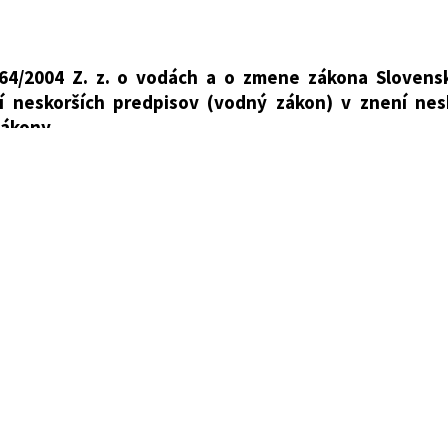
entálnom fonde a o zmene a doplnení niektorých záko
h oblastiach prirodzenej akumulácie vôd a o zmene a d
64/2004 Z. z. o vodách a o zmene zákona Slovensk
iky
í neskorších predpisov (vodný zákon) v znení nes
zákony
dzemné vody
prostredia
zniesla na tomto zákone:
v na životné prostredie
o zmene zákona Slovenskej národnej rady č. 372/1990 
zákon) v znení zákona č. 587/2004 Z. z., zákona č. 230/
 z., zákona č. 359/2007 Z. z., zákona č. 514/2008 Z. z., zák
 134/2010 Z. z., zákona č. 556/2010 Z. z., zákona č. 258/
 z., zákona č. 180/2013 Z. z., zákona č. 35/2014 Z. z., zák
 303/2016 Z. z., zákona č. 277/2017 Z. z., zákona č. 51/
 z., zákona č. 305/2018 Z. z., zákona č. 74/2020 Z. z., zák
 517/2022 Z. z., zákona č. 74/2023 Z. z. a zákona č. 272