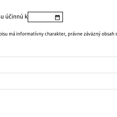
su účinnú k
su má informatívny charakter, právne záväzný obsah 
zákon č. 364/2004 Z. z. o vodách a o zmene zákona Slov
znení neskorších predpisov (vodný zákon) v znení nesko
ktoré zákony
o zmene zákona Slovenskej národnej rady č. 372/1990 Zb
predpisov (vodný zákon)