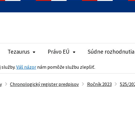
Tezaurus
Právo EÚ
Súdne rozhodnutia
j služby.
Váš názor
nám pomôže službu zlepšiť.
y
Chronologický register predpisov
Ročník 2023
525/202