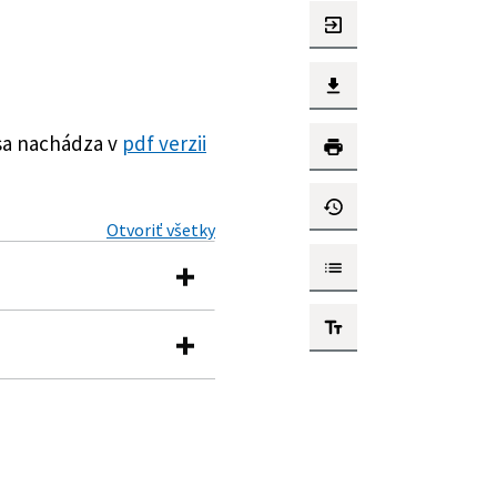
sa nachádza v
pdf verzii
Otvoriť všetky
enskej národnej rady č.
rších predpisov a
. o priestupkoch v