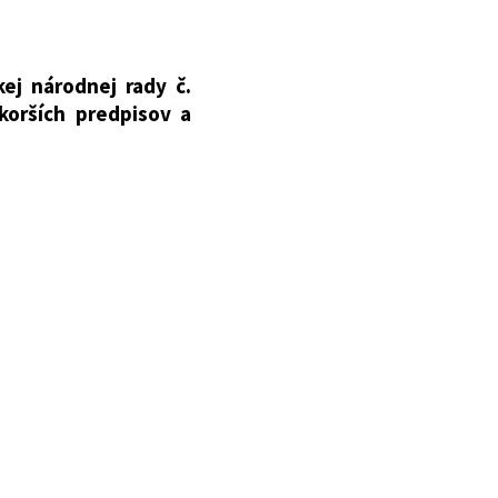
nov
oplnení niektorých
ej národnej rady č.
korších predpisov a
Zb. o priestupkoch v
2005 Z. z., zákona č.
ona č. 515/2008 Z. z.,
2011 Z. z., zákona č.
ona č. 409/2014 Z. z.,
2018 Z. z., zákona č.
ona č. 516/2021 Z. z.,
/2023 Z. z. sa mení a