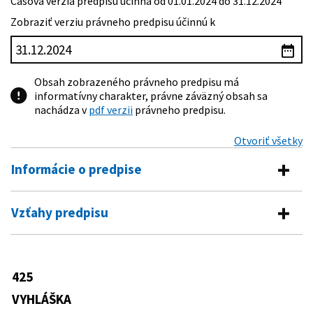
Časová verzia predpisu účinná od 01.01.2024 do 31.12.2024
Zobraziť verziu právneho predpisu účinnú k
Obsah zobrazeného právneho predpisu má
informatívny charakter, právne záväzný obsah sa
nachádza v
pdf verzii
právneho predpisu.
Otvoriť všetky
Informácie o predpise
Číslo predpisu:
425/2023 Z. z.
Vzťahy predpisu
Názov:
Vyhláška Štatistického úradu Slovenskej republiky,
Predpis vykonáva
ktorou sa vydáva Program štátnych štatistických
zisťovaní na roky 2024 až 2026
540/2001 Z. z.
Zákon o štátnej štatistike
425
Predpis je menený
Typ:
Vyhláška
VYHLÁŠKA
Dátum schválenia:
25.10.2023
305/2024 Z. z.
Vyhláška Štatistického úradu