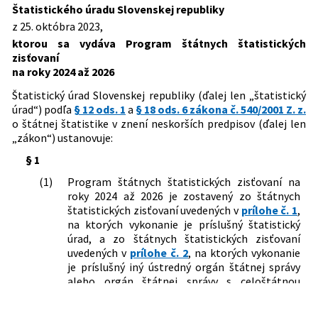
Predpis ruší
Slovenskej republiky, ktorou sa mení a
Štatistického úradu Slovenskej republiky
Dátum vyhlásenia:
31.10.2023
dopĺňa vyhláška Štatistického úradu
z 25. októbra 2023,
292/2020 Z. z.
Vyhláška Štatistického úradu
Slovenskej republiky č. 425/2023 Z. z.,
Dátum účinnosti od:
01.01.2024
ktorou sa vydáva Program štátnych štatistických
Slovenskej republiky, ktorou sa vydáva
ktorou sa vydáva Program štátnych
zisťovaní
Program štátnych štatistických
Dátum účinnosti do:
31.12.2024
štatistických zisťovaní na roky 2024 až
na roky 2024 až 2026
zisťovaní na roky 2021 až 2023
2026
Autor:
Štatistický úrad Slovenskej republiky
57/2025 Z. z.
Vyhláška Štatistického úradu
Štatistický úrad Slovenskej republiky (ďalej len „štatistický
Slovenskej republiky, ktorou sa mení
Právna oblasť:
Štatistiky, archivníctvo
úrad“) podľa
§ 12 ods. 1
a
§ 18 ods. 6 zákona č. 540/2001 Z. z.
vyhláška Štatistického úradu
o štátnej štatistike v znení neskorších predpisov (ďalej len
Slovenskej republiky č. 425/2023 Z. z.,
„zákon“) ustanovuje:
ktorou sa vydáva Program štátnych
§ 1
štatistických zisťovaní na roky 2024 až
2026 v znení vyhlášky č. 305/2024 Z. z.
(1)
Program štátnych štatistických zisťovaní na
361/2025 Z. z.
Vyhláška Štatistického úradu
roky 2024 až 2026 je zostavený zo štátnych
Slovenskej republiky, ktorou sa mení a
štatistických zisťovaní uvedených v
prílohe č. 1
,
dopĺňa vyhláška Štatistického úradu
na ktorých vykonanie je príslušný štatistický
Slovenskej republiky č. 425/2023 Z. z.,
úrad, a zo štátnych štatistických zisťovaní
ktorou sa vydáva Program štátnych
uvedených v
prílohe č. 2
, na ktorých vykonanie
štatistických zisťovaní na roky 2024 až
je príslušný iný ústredný orgán štátnej správy
2026 v znení neskorších predpisov
alebo orgán štátnej správy s celoštátnou
pôsobnosťou zriadený podľa osobitného
1
predpisu
)
(ďalej len „iný orgán vykonávajúci