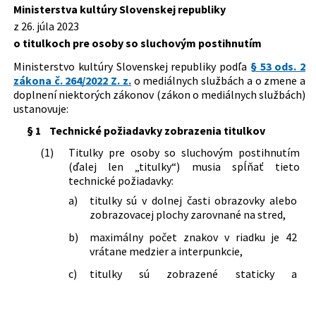
Slovenskej republiky o titulkoch pre
Ministerstva kultúry Slovenskej republiky
osoby so sluchovým postihnutím
Dátum účinnosti od:
01.01.2024
z 26. júla 2023
o titulkoch pre osoby so sluchovým postihnutím
Autor:
Ministerstvo kultúry Slovenskej republiky
Ministerstvo kultúry Slovenskej republiky podľa
§ 53 ods. 2
Právna oblasť:
Kultúra
zákona č. 264/2022 Z. z.
o mediálnych službách a o zmene a
doplnení niektorých zákonov (zákon o mediálnych službách)
ustanovuje:
§ 1
Technické požiadavky zobrazenia titulkov
(1)
Titulky pre osoby so sluchovým postihnutím
(ďalej len „titulky“) musia spĺňať tieto
technické požiadavky:
a)
titulky sú v dolnej časti obrazovky alebo
zobrazovacej plochy zarovnané na stred,
b)
maximálny počet znakov v riadku je 42
vrátane medzier a interpunkcie,
c)
titulky sú zobrazené staticky a
pozostávajú najviac z dvoch riadkov,
d)
čas zobrazenia titulkov je primeraný na