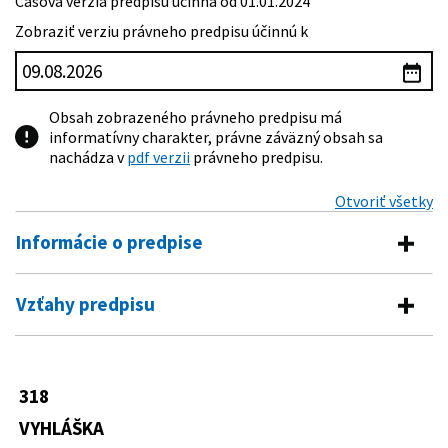
Časová verzia predpisu účinná od 01.01.2024
Zobraziť verziu právneho predpisu účinnú k
Obsah zobrazeného právneho predpisu má
informatívny charakter, právne záväzný obsah sa
nachádza v
pdf verzii
právneho predpisu.
Otvoriť všetky
Informácie o predpise
Číslo predpisu:
318/2023 Z. z.
Vzťahy predpisu
Názov:
Vyhláška Ministerstva kultúry Slovenskej republiky o
Predpis vykonáva
titulkoch pre osoby so sluchovým postihnutím
Typ:
Vyhláška
264/2022 Z. z.
Zákon o mediálnych službách a o
318
Predpis ruší
zmene a doplnení niektorých zákonov
Dátum schválenia:
26.07.2023
(zákon o mediálnych službách)
VYHLÁŠKA
12/2016 Z. z.
Vyhláška Ministerstva kultúry
Dátum vyhlásenia:
03.08.2023