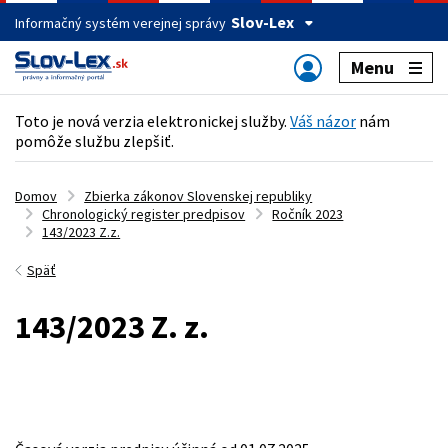
Slov-Lex
Informačný systém verejnej správy
Menu
Toto je nová verzia elektronickej služby.
Váš názor
nám
pomôže službu zlepšiť.
Domov
Zbierka zákonov Slovenskej republiky
Chronologický register predpisov
Ročník 2023
143/2023 Z.z.
Späť
143/2023 Z. z.