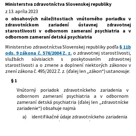
Slovenskej republiky, ktorou sa mení a
Ministerstva zdravotníctva Slovenskej republiky
Typ:
Vyhláška
dopĺňa vyhláška Ministerstva
z 13. apríla 2023
Dátum schválenia:
13.04.2023
zdravotníctva Slovenskej republiky č.
o obsahových náležitostiach vnútorného poriadku v
143/2023 Z. z. o obsahových
Dátum vyhlásenia:
26.04.2023
zdravotníckom zariadení ústavnej zdravotnej
náležitostiach vnútorného poriadku v
starostlivosti v odbornom zameraní psychiatria a v
zdravotníckom zariadení ústavnej
Dátum účinnosti od:
01.07.2025
odbornom zameraní detská psychiatria
zdravotnej starostlivosti v odbornom
Autor:
Ministerstvo zdravotníctva Slovenskej republiky
zameraní psychiatria a v odbornom
Ministerstvo zdravotníctva Slovenskej republiky podľa
§ 11b
zameraní detská psychiatria
ods. 9 zákona č. 576/2004 Z. z.
o zdravotnej starostlivosti,
Právna oblasť:
Zdravotná a liečebná starostlivosť
službách súvisiacich s poskytovaním zdravotnej
Zdravotnícke zariadenia
starostlivosti a o zmene a doplnení niektorých zákonov v
znení zákona č. 495/2022 Z. z. (ďalej len „zákon“) ustanovuje:
§ 1
Vnútorný poriadok zdravotníckeho zariadenia v
odbornom zameraní psychiatria a v odbornom
zameraní detská psychiatria (ďalej len „zdravotnícke
zariadenie“) obsahuje najmä
a)
identifikačné údaje zdravotníckeho zariadenia
v rozsahu názov zdravotníckeho zariadenia,
sídlo zdravotníckeho zariadenia a
identifikačné číslo organizácie,