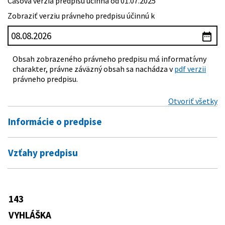
Časová verzia predpisu účinná od 01.07.2025
Zobraziť verziu právneho predpisu účinnú k
Obsah zobrazeného právneho predpisu má
informatívny charakter, právne záväzný obsah sa
nachádza v
pdf verzii
právneho predpisu.
Otvoriť všetky
Informácie o predpise
Číslo predpisu:
143/2023 Z. z.
Vzťahy predpisu
Názov:
Vyhláška Ministerstva zdravotníctva Slovenskej
Predpis vykonáva
republiky o obsahových náležitostiach vnútorného
poriadku v zdravotníckom zariadení ústavnej
576/2004 Z. z.
Zákon o zdravotnej starostlivosti,
zdravotnej starostlivosti v odbornom zameraní
143
Predpis je menený
službách súvisiacich s poskytovaním
psychiatria a v odbornom zameraní detská
zdravotnej starostlivosti a o zmene a
VYHLÁŠKA
psychiatria
129/2025 Z. z.
Vyhláška Ministerstva zdravotníctva
doplnení niektorých zákonov