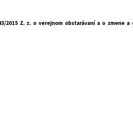
43/2015 Z. z. o verejnom obstarávaní a o zmene a 
iky
e
zniesla na tomto zákone:
 obstarávaní a o zmene a doplnení niektorých zákono
 z., zákona č. 93/2017 Z. z., zákona č. 248/2017 Z. z., zák
 177/2018 Z. z., zákona č. 269/2018 Z. z., zákona č. 345/
. z., zákona č. 62/2020 Z. z., zákona č. 9/2021 Z. z., zák
95/2021 Z. z. a zákona č. 64/2022 Z. z. sa mení a dopĺňa t
vetu vkladá nová tretia veta, ktorá znie: