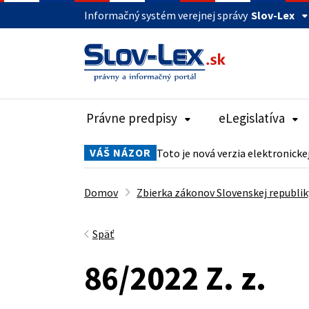
Informačný systém verejnej správy
Slov-Lex
Právne predpisy
eLegislatíva
VÁŠ NÁZOR
Toto je nová verzia elektronicke
Domov
Zbierka zákonov Slovenskej republik
Späť
86/2022 Z. z.