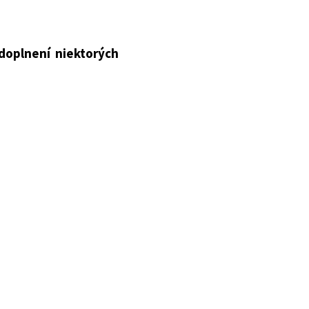
doplnení niektorých
v v znení zákona č.
ona č. 264/2017 Z. z.,
2018 Z. z., zákona č.
ona č. 141/2021 Z. z.,
akto: