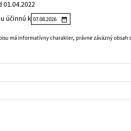
d 01.04.2022
su účinnú k
su má informatívny charakter, právne záväzný obsah 
zákon č. 343/2015 Z. z. o verejnom obstarávaní a o zme
korších predpisov
obstarávaní a o zmene a doplnení niektorých zákonov