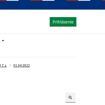
Prihlásenie
 Z.z.
01.04.2022