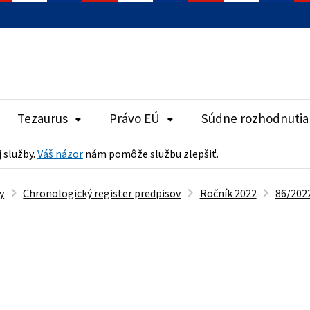
Tezaurus
Právo EÚ
Súdne rozhodnutia
j služby.
Váš názor
nám pomôže službu zlepšiť.
y
Chronologický register predpisov
Ročník 2022
86/2022