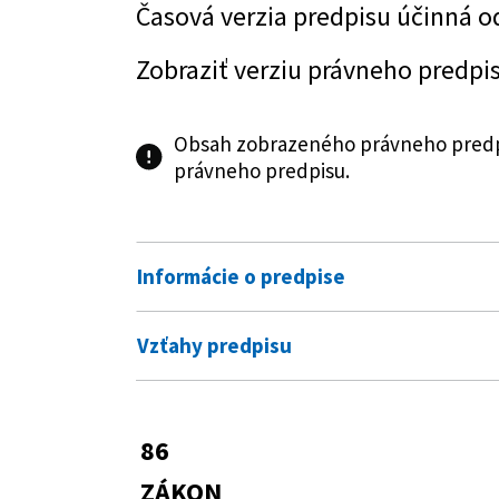
Časová verzia predpisu účinná o
Zobraziť verziu právneho predpi
Obsah zobrazeného právneho predpi
právneho predpisu.
Informácie o predpise
Číslo predpisu:
86/2022 Z. z.
Vzťahy predpisu
Názov:
Zákon, ktorým sa mení a dopĺňa 
Predpis mení
niektorých zákonov v znení nes
343/2015 Z. z.
Zákon o verejnom 
86
Typ:
Zákon
Zobraziť graf vzťahov
ZÁKON
Dátum schválenia:
23.03.2022