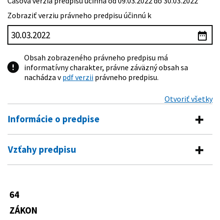
Časová verzia predpisu účinná od 09.03.2022 do 30.03.2022
Zobraziť verziu právneho predpisu účinnú k
Obsah zobrazeného právneho predpisu má
informatívny charakter, právne záväzný obsah sa
nachádza v
pdf verzii
právneho predpisu.
Otvoriť všetky
Informácie o predpise
Číslo predpisu:
64/2022 Z. z.
Vzťahy predpisu
Názov:
Zákon, ktorým sa mení a dopĺňa zákon č. 343/2015 Z.
Predpis mení
z. o verejnom obstarávaní a o zmene a doplnení
niektorých zákonov v znení neskorších predpisov a
292/2014 Z. z.
Zákon o príspevku poskytovanom z
ktorým sa menia niektoré zákony
64
európskych štrukturálnych a
Typ:
Zákon
investičných fondov a o zmene a
ZÁKON
doplnení niektorých zákonov