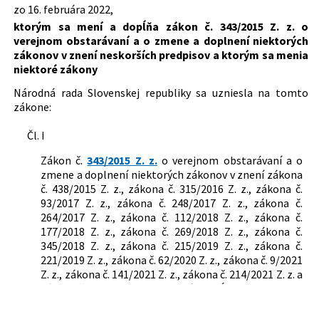
Dátum schválenia:
16.02.2022
zo 16. februára 2022,
343/2015 Z. z.
Zákon o verejnom obstarávaní a o
ktorým sa mení a dopĺňa zákon č. 343/2015 Z. z. o
zmene a doplnení niektorých zákonov
Dátum vyhlásenia:
09.03.2022
verejnom obstarávaní a o zmene a doplnení niektorých
Dátum účinnosti od:
09.03.2022
zákonov v znení neskorších predpisov a ktorým sa menia
niektoré zákony
Dátum účinnosti do:
30.03.2022
Národná rada Slovenskej republiky sa uzniesla na tomto
Autor:
Národná rada Slovenskej republiky
zákone:
Právna oblasť:
Rozpočtové právo
Čl. I
Verejné obstarávanie
Zákon č.
343/2015 Z. z.
o verejnom obstarávaní a o
zmene a doplnení niektorých zákonov v znení zákona
č. 438/2015 Z. z., zákona č. 315/2016 Z. z., zákona č.
93/2017 Z. z., zákona č. 248/2017 Z. z., zákona č.
264/2017 Z. z., zákona č. 112/2018 Z. z., zákona č.
177/2018 Z. z., zákona č. 269/2018 Z. z., zákona č.
345/2018 Z. z., zákona č. 215/2019 Z. z., zákona č.
221/2019 Z. z., zákona č. 62/2020 Z. z., zákona č. 9/2021
Z. z., zákona č. 141/2021 Z. z., zákona č. 214/2021 Z. z. a
zákona č. 395/2021 Z. z. sa mení a dopĺňa takto:
14.
V § 169 sa vypúšťa odsek 2.