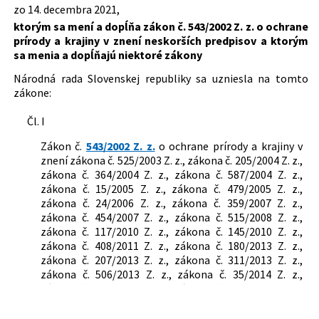
Dátum schválenia:
14.12.2021
zo 14. decembra 2021,
pozemkových úpravách, usporiadaní
ktorým sa mení a dopĺňa zákon č. 543/2002 Z. z. o ochrane
pozemkového vlastníctva,
Dátum vyhlásenia:
14.01.2022
prírody a krajiny v znení neskorších predpisov a ktorým
pozemkových úradoch, pozemkovom
Dátum účinnosti od:
15.01.2022
sa menia a dopĺňajú niektoré zákony
fonde a o pozemkových
spoločenstvách
Dátum účinnosti do:
31.03.2022
Národná rada Slovenskej republiky sa uzniesla na tomto
180/1995 Z. z.
Zákon Národnej rady Slovenskej
zákone:
Autor:
Národná rada Slovenskej republiky
republiky o niektorých opatreniach na
usporiadanie vlastníctva k pozemkom
Čl. I
Právna oblasť:
Lesy a lesné hospodárstvo
543/2002 Z. z.
Zákon o ochrane prírody a krajiny
Ochrana životného prostredia
326/2005 Z. z.
Zákon o lesoch
Zákon č.
543/2002 Z. z.
o ochrane prírody a krajiny v
Príroda, krajina a národné parky
znení zákona č. 525/2003 Z. z., zákona č. 205/2004 Z. z.,
97/2013 Z. z.
Zákon o pozemkových spoločenstvách
Vlastnícke práva
zákona č. 364/2004 Z. z., zákona č. 587/2004 Z. z.,
zákona č. 15/2005 Z. z., zákona č. 479/2005 Z. z.,
zákona č. 24/2006 Z. z., zákona č. 359/2007 Z. z.,
zákona č. 454/2007 Z. z., zákona č. 515/2008 Z. z.,
zákona č. 117/2010 Z. z., zákona č. 145/2010 Z. z.,
zákona č. 408/2011 Z. z., zákona č. 180/2013 Z. z.,
zákona č. 207/2013 Z. z., zákona č. 311/2013 Z. z.,
zákona č. 506/2013 Z. z., zákona č. 35/2014 Z. z.,
zákona č. 198/2014 Z. z., zákona č. 314/2014 Z. z.,
zákona č. 324/2014 Z. z., zákona č. 91/2016 Z. z.,
zákona č. 125/2016 Z. z., zákona č. 240/2017 Z. z.,