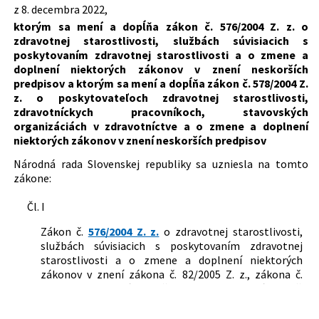
starostlivosti, zdravotníckych pracovníkoch,
z 8. decembra 2022,
578/2004 Z. z.
Zákon o poskytovateľoch zdravotnej
stavovských organizáciách v zdravotníctve a o
ktorým sa mení a dopĺňa zákon č. 576/2004 Z. z. o
starostlivosti, zdravotníckych
zmene a doplnení niektorých zákonov v znení
zdravotnej starostlivosti, službách súvisiacich s
pracovníkoch, stavovských
neskorších predpisov
poskytovaním zdravotnej starostlivosti a o zmene a
organizáciách v zdravotníctve a o
Typ:
Zákon
doplnení niektorých zákonov v znení neskorších
zmene a doplnení niektorých zákonov
predpisov a ktorým sa mení a dopĺňa zákon č. 578/2004 Z.
Dátum schválenia:
08.12.2022
z. o poskytovateľoch zdravotnej starostlivosti,
zdravotníckych pracovníkoch, stavovských
Dátum vyhlásenia:
23.12.2022
organizáciách v zdravotníctve a o zmene a doplnení
Dátum účinnosti od:
01.06.2023
niektorých zákonov v znení neskorších predpisov
Autor:
Národná rada Slovenskej republiky
Národná rada Slovenskej republiky sa uzniesla na tomto
zákone:
Právna oblasť:
Zdravotná a liečebná starostlivosť
Zdravotnícke zariadenia
Čl. I
Zákon č.
576/2004 Z. z.
o zdravotnej starostlivosti,
službách súvisiacich s poskytovaním zdravotnej
starostlivosti a o zmene a doplnení niektorých
zákonov v znení zákona č. 82/2005 Z. z., zákona č.
350/2005 Z. z., zákona č. 538/2005 Z. z., zákona č.
660/2005 Z. z., zákona č. 282/2006 Z. z., zákona č.
518/2007 Z. z., zákona č. 662/2007 Z. z., zákona č.