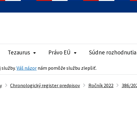
Tezaurus
Právo EÚ
Súdne rozhodnutia
j služby.
Váš názor
nám pomôže službu zlepšiť.
y
Chronologický register predpisov
Ročník 2022
386/202