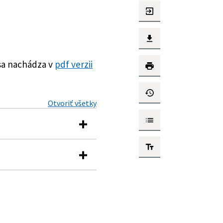
sa nachádza v
pdf verzii
Otvoriť všetky
ení a dopĺňa vyhláška
ou sa vykonávajú
ej kuratele a o zmene a
doplnení niektorých
ov