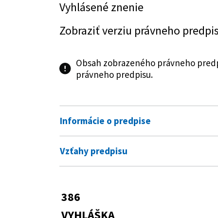
Vyhlásené znenie
Zobraziť verziu právneho predpi
Obsah zobrazeného právneho predpi
právneho predpisu.
Informácie o predpise
Číslo predpisu:
386/2022 Z. z.
Vzťahy predpisu
Názov:
Vyhláška Ministerstva práce, so
Predpis vykonáva
Ministerstva práce, sociálnych v
niektoré ustanovenia zákona č. 3
305/2005 Z. z.
Zákon o sociálnopr
386
doplnení niektorých zákonov v 
Predpis mení
zákonov
VYHLÁŠKA