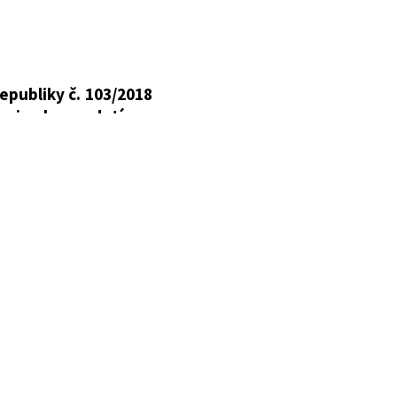
, ktorou sa vykonávajú
í a o sociálnej kuratele
republiky č. 103/2018
nej ochrane detí a o
v v znení neskorších
. 305/2005 Z. z.
o
ov v znení neskorších
18 Z. z.
, ktorou sa
 sociálnej kuratele a
 č. 447/2020 Z. z.,