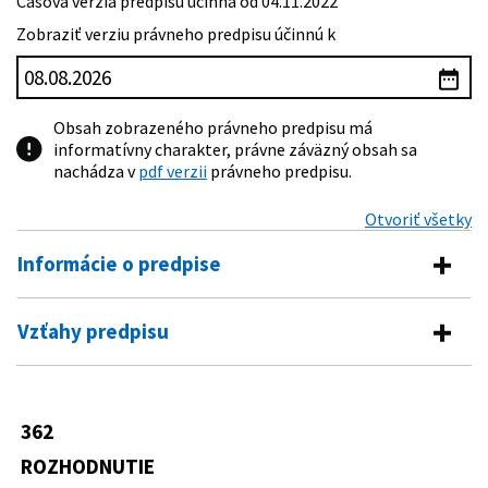
Časová verzia predpisu účinná od 04.11.2022
Zobraziť verziu právneho predpisu účinnú k
Obsah zobrazeného právneho predpisu má
informatívny charakter, právne záväzný obsah sa
nachádza v
pdf verzii
právneho predpisu.
Otvoriť všetky
Informácie o predpise
Číslo predpisu:
362/2022 Z. z.
Vzťahy predpisu
Názov:
Rozhodnutie prezidentky Slovenskej republiky o
Predpis vykonáva
vyhlásení referenda
Typ:
Rozhodnutie
460/1992 Zb.
Ústava Slovenskej republiky
362
180/2014 Z. z.
Zákon o podmienkach výkonu
Dátum schválenia:
04.11.2022
ROZHODNUTIE
volebného práva a o zmene a doplnení
niektorých zákonov
Dátum vyhlásenia:
04.11.2022