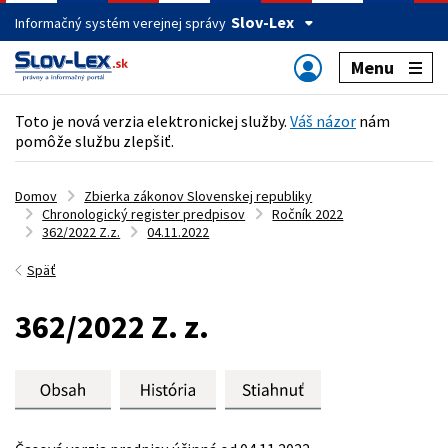
Slov-Lex
Informačný systém verejnej správy
Menu
Toto je nová verzia elektronickej služby.
Váš názor
nám
pomôže službu zlepšiť.
Domov
Zbierka zákonov Slovenskej republiky
Chronologický register predpisov
Ročník 2022
362/2022 Z.z.
04.11.2022
Späť
362/2022 Z. z.