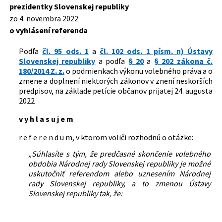
prezidentky Slovenskej republiky
Dátum účinnosti od:
04.11.2022
zo 4. novembra 2022
o vyhlásení referenda
Autor:
Prezidentka Slovenskej republiky
Právna oblasť:
Občianske a politické práva
Podľa
čl. 95 ods. 1
a
čl. 102 ods. 1 písm. n) Ústavy
Slovenskej republiky
a podľa
§ 20
a
§ 202 zákona č.
180/2014 Z. z.
o podmienkach výkonu volebného práva a o
zmene a doplnení niektorých zákonov v znení neskorších
predpisov, na základe petície občanov prijatej 24. augusta
2022
v y h l a s u j e m
r e f e r e n d u m, v ktorom voliči rozhodnú o otázke:
„Súhlasíte s tým, že predčasné skončenie volebného
obdobia Národnej rady Slovenskej republiky je možné
uskutočniť referendom alebo uznesením Národnej
rady Slovenskej republiky, a to zmenou Ústavy
Slovenskej republiky tak, že:
- v Čl. 73 ods. 1 sa na konci pripája čiarka a tieto slová: