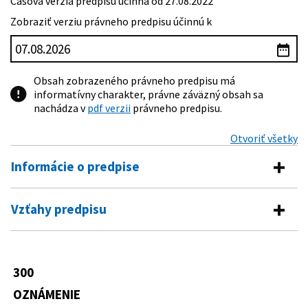
Časová verzia predpisu účinná od 27.08.2022
Zobraziť verziu právneho predpisu účinnú k
Obsah zobrazeného právneho predpisu má
informatívny charakter, právne záväzný obsah sa
nachádza v
pdf verzii
právneho predpisu.
Otvoriť všetky
Informácie o predpise
Číslo predpisu:
300/2022 Z. z.
Vzťahy predpisu
Názov:
Oznámenie Ministerstva práce, sociálnych vecí a
Predpis vykonáva
rodiny Slovenskej republiky o sume minimálnej
mzdy na rok 2023
663/2007 Z. z.
Zákon o minimálnej mzde
300
Typ:
Oznámenie
OZNÁMENIE
Dátum vyhlásenia:
27.08.2022