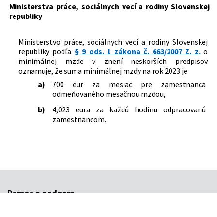
Ministerstva práce, sociálnych vecí a rodiny Slovenskej
Dátum účinnosti od:
27.08.2022
republiky
Autor:
Ministerstvo práce, sociálnych vecí a rodiny
Slovenskej republiky
Ministerstvo práce, sociálnych vecí a rodiny Slovenskej
republiky podľa
§ 9 ods. 1 zákona č. 663/2007 Z. z.
o
Právna oblasť:
Mzda, odmena za prácu
minimálnej mzde v znení neskorších predpisov
oznamuje, že suma minimálnej mzdy na rok 2023 je
a)
700 eur za mesiac pre zamestnanca
odmeňovaného mesačnou mzdou,
b)
4,023 eura za každú hodinu odpracovanú
zamestnancom.
Pomoc a podpora
Najčastejšie otázky