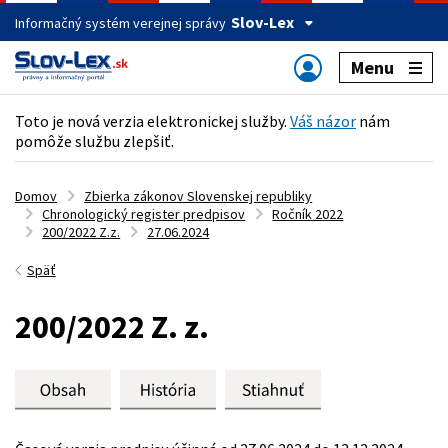
Slov-Lex
Informačný systém verejnej správy
Menu
Toto je nová verzia elektronickej služby.
Váš názor
nám
pomôže službu zlepšiť.
Domov
Zbierka zákonov Slovenskej republiky
Chronologický register predpisov
Ročník 2022
200/2022 Z.z.
27.06.2024
Späť
200/2022 Z. z.