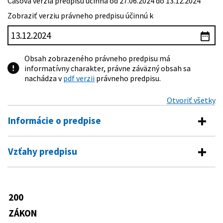
Časová verzia predpisu účinná od 27.06.2024 do 13.12.2024
Zobraziť verziu právneho predpisu účinnú k
Obsah zobrazeného právneho predpisu má
informatívny charakter, právne záväzný obsah sa
nachádza v
pdf verzii
právneho predpisu.
Otvoriť všetky
Informácie o predpise
Číslo predpisu:
200/2022 Z. z.
Vzťahy predpisu
Názov:
Zákon o územnom plánovaní
Vykonávacie predpisy
Typ:
Zákon
392/2023 Z. z.
Vyhláška Úradu pre územné plánovanie
200
Dátum schválenia:
27.04.2022
Predpis je menený
a výstavbu Slovenskej republiky o
obsahu a spôsobe spracovania
ZÁKON
Dátum vyhlásenia:
07.06.2022
205/2023 Z. z.
Zákon o zmene a doplnení niektorých
územnoplánovacej dokumentácie a o