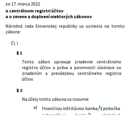
niektorých zákonov
zo 17. marca 2022
zákonov
566/2001 Z. z.
Zákon o cenných papieroch a
Dátum účinnosti od:
01.05.2022
o centrálnom registri účtov
investičných službách a o zmene a
a o zmene a doplnení niektorých zákonov
Autor:
Národná rada Slovenskej republiky
doplnení niektorých zákonov (zákon o
Národná rada Slovenskej republiky sa uzniesla na tomto
cenných papieroch)
Právna oblasť:
Finančné právo
zákone:
297/2008 Z. z.
Zákon o ochrane pred legalizáciou
Trestné právo
príjmov z trestnej činnosti a o ochrane
Cenné papiere
Čl. I
pred financovaním terorizmu a o
zmene a doplnení niektorých zákonov
§ 1
35/2019 Z. z.
Zákon o finančnej správe a o zmene a
Tento zákon upravuje zriadenie centrálneho
doplnení niektorých zákonov
registra účtov a práva a povinnosti súvisiace so
zriadením a prevádzkou centrálneho registra
účtov.
§ 2
Na účely tohto zákona sa rozumie
a)
1
finančnou inštitúciou banka,
)
pobočka
2
zahraničnej banky,
)
platobná
3
inštitúcia,
)
pobočka zahraničnej
4