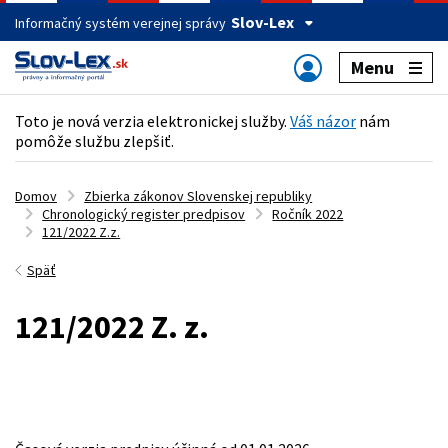
Slov-Lex
Informačný systém verejnej správy
Menu
Toto je nová verzia elektronickej služby.
Váš názor
nám
pomôže službu zlepšiť.
Domov
Zbierka zákonov Slovenskej republiky
Chronologický register predpisov
Ročník 2022
121/2022 Z.z.
Späť
121/2022 Z. z.