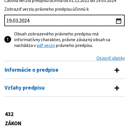
Časová verzia predpisu účinná od 01.12.2021 do 19.03.2024
Zobraziť verziu právneho predpisu účinnú k
Obsah zobrazeného právneho predpisu má
informatívny charakter, právne záväzný obsah sa
nachádza v
pdf verzii
právneho predpisu.
Otvoriť všetky
Informácie o predpise
Číslo predpisu:
432/2021 Z. z.
Vzťahy predpisu
Názov:
Zákon o disciplinárnom poriadku Najvyššieho
Vykonávacie predpisy
správneho súdu Slovenskej republiky a o zmene a
doplnení niektorých zákonov (disciplinárny súdny
433/2021 Z. z.
Vyhláška Ministerstva spravodlivosti
poriadok)
432
Predpis mení
Slovenskej republiky o odmene
Typ:
Zákon
prísediaceho disciplinárneho senátu
ZÁKON
323/1992 Zb.
Zákon Slovenskej národnej rady o
434/2021 Z. z.
Vyhláška Ministerstva spravodlivosti