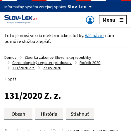
Slov-Lex
Informačný systém verejnej správy
Menu
Toto je nová verzia elektronickej služby.
Váš názor
nám
pomôže službu zlepšiť.
Domov
Zbierka zákonov Slovenskej republiky
Chronologický register predpisov
Ročník 2020
131/2020 Z.z.
22.05.2020
Späť
131/2020 Z. z.