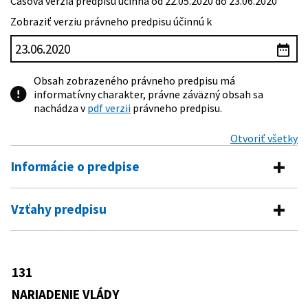
Časová verzia predpisu účinná od 22.05.2020 do 23.06.2020
Zobraziť verziu právneho predpisu účinnú k
Obsah zobrazeného právneho predpisu má
informatívny charakter, právne záväzný obsah sa
nachádza v
pdf verzii
právneho predpisu.
Otvoriť všetky
Informácie o predpise
Číslo predpisu:
131/2020 Z. z.
Vzťahy predpisu
Názov:
Nariadenie vlády Slovenskej republiky o splatnosti
Predpis vykonáva
poistného na sociálne poistenie v čase mimoriadnej
situácie, núdzového stavu alebo výnimočného stavu
461/2003 Z. z.
Zákon o sociálnom poistení
vyhláseného v súvislosti s ochorením COVID-19
131
Predpis je menený
Typ:
Nariadenie vlády
NARIADENIE VLÁDY
172/2020 Z. z.
Nariadenie vlády Slovenskej republiky,