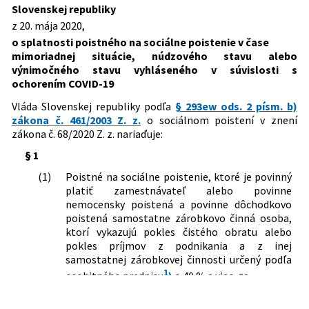
Dátum schválenia:
20.05.2020
ktorým sa dopĺňa nariadenie vlády
Slovenskej republiky
Slovenskej republiky č. 131/2020 Z. z. o
z 20. mája 2020,
Dátum vyhlásenia:
22.05.2020
splatnosti poistného na sociálne
o splatnosti poistného na sociálne poistenie v čase
poistenie v čase mimoriadnej situácie,
Dátum účinnosti od:
22.05.2020
mimoriadnej situácie, núdzového stavu alebo
núdzového stavu alebo výnimočného
výnimočného stavu vyhláseného v súvislosti s
Dátum účinnosti do:
23.06.2020
stavu vyhláseného v súvislosti s
ochorením COVID-19
ochorením COVID-19
Autor:
Vláda Slovenskej republiky
196/2020 Z. z.
Nariadenie vlády Slovenskej republiky,
Vláda Slovenskej republiky podľa
§ 293ew ods. 2 písm. b)
ktorým sa dopĺňa nariadenie vlády
Právna oblasť:
Právo sociálneho zabezpečenia
zákona č. 461/2003 Z. z.
o sociálnom poistení v znení
Slovenskej republiky č. 131/2020 Z. z. o
Dôchodkové zabezpečenie
zákona č. 68/2020 Z. z. nariaďuje:
splatnosti poistného na sociálne
Sociálne poistenie
§ 1
poistenie v čase mimoriadnej situácie,
núdzového stavu alebo výnimočného
(1)
Poistné na sociálne poistenie, ktoré je povinný
stavu vyhláseného v súvislosti s
platiť zamestnávateľ alebo povinne
ochorením COVID-19 v znení
nemocensky poistená a povinne dôchodkovo
nariadenia vlády Slovenskej republiky č.
poistená samostatne zárobkovo činná osoba,
172/2020 Z. z.
ktorí vykazujú pokles čistého obratu alebo
380/2020 Z. z.
Nariadenie vlády Slovenskej republiky,
pokles príjmov z podnikania a z inej
ktorým sa mení a dopĺňa nariadenie
samostatnej zárobkovej činnosti určený podľa
vlády Slovenskej republiky č. 131/2020
1
osobitného predpisu
)
o 40 % a viac, za
Z. z. o splatnosti poistného na sociálne
a)
marec 2020 je splatné v termíne do 31.
poistenie v čase mimoriadnej situácie,