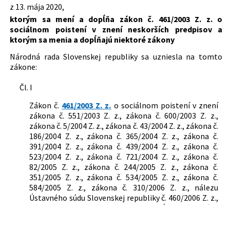
z 13. mája 2020,
Dátum vyhlásenia:
21.05.2020
ktorým sa mení a dopĺňa zákon č. 461/2003 Z. z. o
Dátum účinnosti od:
21.05.2020
sociálnom poistení v znení neskorších predpisov a
ktorým sa menia a dopĺňajú niektoré zákony
Autor:
Národná rada Slovenskej republiky
Národná rada Slovenskej republiky sa uzniesla na tomto
Právna oblasť:
Zamestnanosť
zákone:
Cestovné náhrady
Sociálne poistenie
Čl. I
Zákon č.
461/2003 Z. z.
o sociálnom poistení v znení
zákona č. 551/2003 Z. z., zákona č. 600/2003 Z. z.,
zákona č. 5/2004 Z. z., zákona č. 43/2004 Z. z., zákona č.
186/2004 Z. z., zákona č. 365/2004 Z. z., zákona č.
391/2004 Z. z., zákona č. 439/2004 Z. z., zákona č.
523/2004 Z. z., zákona č. 721/2004 Z. z., zákona č.
82/2005 Z. z., zákona č. 244/2005 Z. z., zákona č.
351/2005 Z. z., zákona č. 534/2005 Z. z., zákona č.
584/2005 Z. z., zákona č. 310/2006 Z. z., nálezu
Ústavného súdu Slovenskej republiky č. 460/2006 Z. z.,
zákona č. 529/2006 Z. z., uznesenia Ústavného súdu
Slovenskej republiky č. 566/2006 Z. z., zákona č.
592/2006 Z. z., zákona č. 677/2006 Z. z., zákona č.