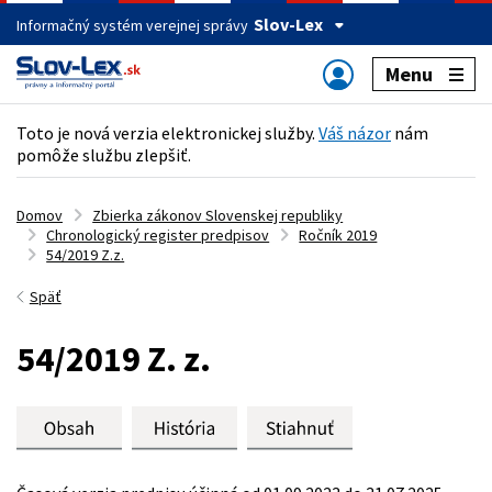
Slov-Lex
Informačný systém verejnej správy
Menu
Toto je nová verzia elektronickej služby.
Váš názor
nám
pomôže službu zlepšiť.
Domov
Zbierka zákonov Slovenskej republiky
Chronologický register predpisov
Ročník 2019
54/2019 Z.z.
Späť
54/2019 Z. z.