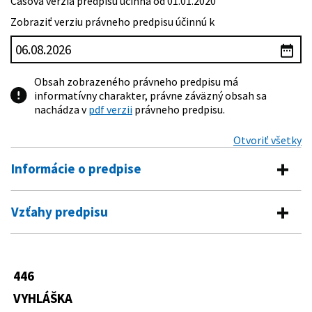
Časová verzia predpisu účinná od 01.01.2020
Zobraziť verziu právneho predpisu účinnú k
Obsah zobrazeného právneho predpisu má
informatívny charakter, právne záväzný obsah sa
nachádza v
pdf verzii
právneho predpisu.
Otvoriť všetky
Informácie o predpise
Číslo predpisu:
446/2019 Z. z.
Vzťahy predpisu
Názov:
Vyhláška Ministerstva zdravotníctva Slovenskej
Predpis vykonáva
republiky, ktorou sa ustanovuje zoznam
farmaceuticko-nákladových skupín na rok 2020
580/2004 Z. z.
Zákon o zdravotnom poistení a o
446
Typ:
Vyhláška
zmene a doplnení zákona č. 95/2002 Z.
z. o poisťovníctve a o zmene a doplnení
VYHLÁŠKA
Dátum schválenia:
04.12.2019
niektorých zákonov