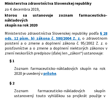
Ministerstva zdravotníctva Slovenskej republiky
Dátum vyhlásenia:
20.12.2019
zo 4. decembra 2019,
Dátum účinnosti od:
01.01.2020
ktorou sa ustanovuje zoznam farmaceuticko-
nákladových
Autor:
Ministerstvo zdravotníctva Slovenskej republiky
skupín na rok 2020
Právna oblasť:
Zdravotníctvo
Ministerstvo zdravotníctva Slovenskej republiky podľa
§ 28
Zdravotné poistenie
ods. 12 písm. b) zákona č. 580/2004 Z. z.
o zdravotnom
poistení a o zmene a doplnení zákona č. 95/2002 Z. z. o
poisťovníctve a o zmene a doplnení niektorých zákonov v
znení neskorších predpisov (ďalej len „zákon“) ustanovuje:
§ 1
Zoznam farmaceuticko-nákladových skupín na rok
2020 je uvedený v
prílohe
.
§ 2
Zoznam farmaceuticko-nákladových skupín
ustanovený touto vyhláškou sa prvýkrát použije v
marci 2020 pri mesačnom prerozdeľovaní poistného
za január 2020.