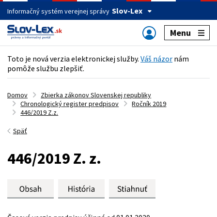
Slov-Lex
Informačný systém verejnej správy
Menu
Toto je nová verzia elektronickej služby.
Váš názor
nám
pomôže službu zlepšiť.
Domov
Zbierka zákonov Slovenskej republiky
Chronologický register predpisov
Ročník 2019
446/2019 Z.z.
Späť
446/2019 Z. z.