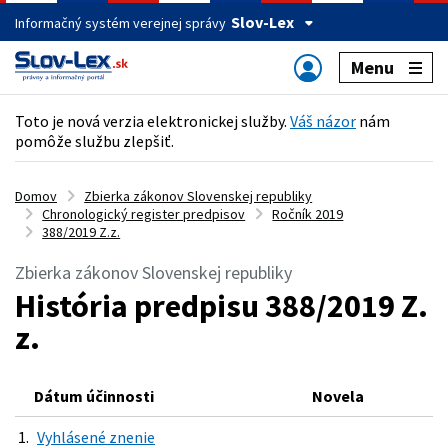
Slov-Lex
Informačný systém verejnej správy
Menu
Toto je nová verzia elektronickej služby.
Váš názor
nám
pomôže službu zlepšiť.
Domov
Zbierka zákonov Slovenskej republiky
Chronologický register predpisov
Ročník 2019
388/2019 Z.z.
Zbierka zákonov Slovenskej republiky
História predpisu 388/2019 Z.
z.
Dátum účinnosti
Novela
1.
Vyhlásené znenie