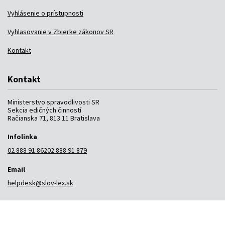
Vyhlásenie o prístupnosti
Vyhlasovanie v Zbierke zákonov SR
Kontakt
Kontakt
Ministerstvo spravodlivosti SR
Sekcia edičných činností
Račianska 71, 813 11 Bratislava
Infolinka
02 888 91 862
02 888 91 879
Email
helpdesk@slov-lex.sk