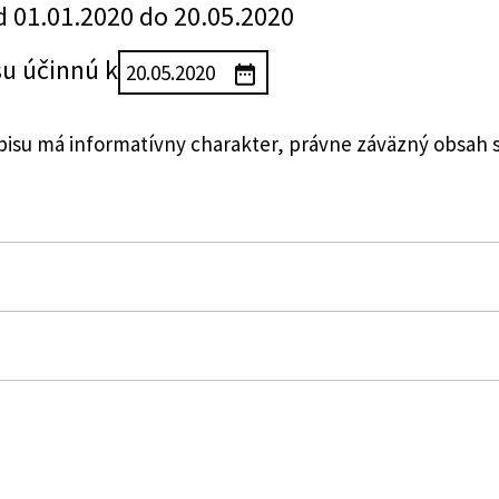
d 01.01.2020 do 20.05.2020
su účinnú k
su má informatívny charakter, právne záväzný obsah 
mene a doplnení niektorých zákonov
tva financií Slovenskej republiky, ktorou sa vykonávajú
Z. z. o finančnej správe a o zmene a doplnení niektorýc