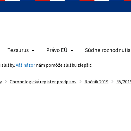
Tezaurus
Právo EÚ
Súdne rozhodnutia
j služby.
Váš názor
nám pomôže službu zlepšiť.
y
Chronologický register predpisov
Ročník 2019
35/2019