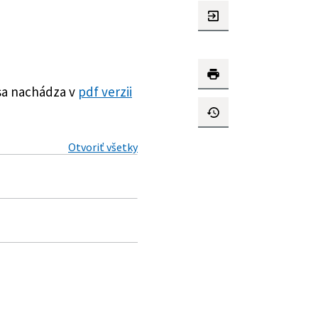
sa nachádza v
pdf verzii
Otvoriť všetky
 niektoré ustanovenia
h zákonov