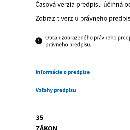
Časová verzia predpisu účinná o
Zobraziť verziu právneho predpi
Obsah zobrazeného právneho predpi
právneho predpisu.
Informácie o predpise
Číslo predpisu:
35/2019 Z. z.
Vzťahy predpisu
Názov:
Zákon o finančnej správe a o z
Vykonávacie predpisy
Typ:
Zákon
168/2019 Z. z.
Vyhláška Ministers
35
Predpis mení
zákona č. 35/2019 
Dátum schválenia:
05.12.2018
ZÁKON