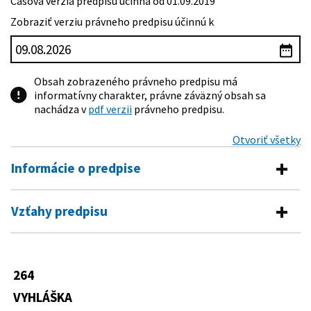
Časová verzia predpisu účinná od 01.09.2019
Zobraziť verziu právneho predpisu účinnú k
Obsah zobrazeného právneho predpisu má
informatívny charakter, právne záväzný obsah sa
nachádza v
pdf verzii
právneho predpisu.
Otvoriť všetky
Informácie o predpise
Číslo predpisu:
264/2019 Z. z.
Vzťahy predpisu
Názov:
Vyhláška Ministerstva zdravotníctva Slovenskej
Predpis vykonáva
republiky, ktorou sa ustanovuje zoznam humánnych
liekov so špecifickými podmienkami výroby a
362/2011 Z. z.
Zákon o liekoch a zdravotníckych
dodania do 60 dní a zoznam individuálne
264
pomôckach a o zmene a doplnení
pripravovaných humánnych liekov so špecifickými
niektorých zákonov
VYHLÁŠKA
podmienkami výroby a dodania do 30 dní