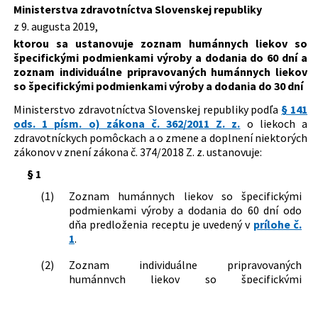
Ministerstva zdravotníctva Slovenskej republiky
Typ:
Vyhláška
z 9. augusta 2019,
Dátum schválenia:
09.08.2019
ktorou sa ustanovuje zoznam humánnych liekov so
Dátum vyhlásenia:
23.08.2019
špecifickými podmienkami výroby a dodania do 60 dní a
zoznam individuálne pripravovaných humánnych liekov
Dátum účinnosti od:
01.09.2019
so špecifickými podmienkami výroby a dodania do 30 dní
Autor:
Ministerstvo zdravotníctva Slovenskej republiky
Ministerstvo zdravotníctva Slovenskej republiky podľa
§ 141
ods. 1 písm. o) zákona č. 362/2011 Z. z.
o liekoch a
Právna oblasť:
Lekárne a liečivá
zdravotníckych pomôckach a o zmene a doplnení niektorých
zákonov v znení zákona č. 374/2018 Z. z. ustanovuje:
§ 1
(1)
Zoznam humánnych liekov so špecifickými
podmienkami výroby a dodania do 60 dní odo
dňa predloženia receptu je uvedený v
prílohe č.
1
.
(2)
Zoznam individuálne pripravovaných
humánnych liekov so špecifickými
podmienkami výroby a dodania do 30 dní odo
dňa predloženia receptu je uvedený v
prílohe č.