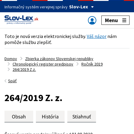
Slov-Lex
Informačný systém verejnej správy
Menu
Toto je nová verzia elektronickej služby.
Váš názor
nám
pomôže službu zlepšiť.
Domov
Zbierka zákonov Slovenskej republiky
Chronologický register predpisov
Ročník 2019
264/2019 Z.z.
Späť
264/2019 Z. z.