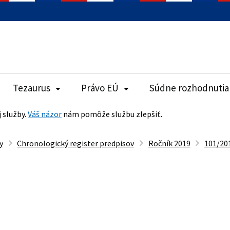
Tezaurus
Právo EÚ
Súdne rozhodnutia
j služby.
Váš názor
nám pomôže službu zlepšiť.
y
Chronologický register predpisov
Ročník 2019
101/201