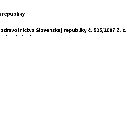
stva zdravotníctva Slovenskej republiky o podrobnostia
tové zariadenia
j republiky
 zdravotníctva Slovenskej republiky č. 525/2007 Z. z
enskej republiky
ové zariadenia
dmienky
 republiky podľa
§ 62 písm. g)
zákona č. 355/2007 Z. z.
doplnení niektorých zákonov ustanovuje:
a Slovenskej republiky č.
525/2007
Z. z. o podrobnostia
sa mení takto:
etlením alebo so združeným osvetlením sa na zábra