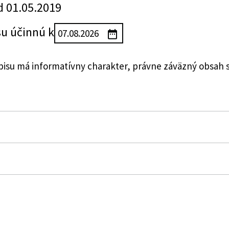
d 01.05.2019
su účinnú k
su má informatívny charakter, právne záväzný obsah 
ctva Slovenskej republiky, ktorou sa mení vyhláška Mini
7 Z. z. o podrobnostiach o požiadavkách na telovýchovn
podpore a rozvoji verejného zdravia a o zmene a dopln