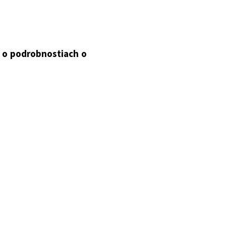
ch o požiadavkách na
. o podrobnostiach o
 o ochrane, podpore a
ch o požiadavkách na
nu oslnenia musia