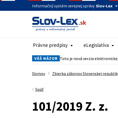
Informačný systém verejnej správy
Slov-Lex
Právne predpisy
eLegislatíva
VÁŠ NÁZOR
Toto je nová verzia elektronicke
Domov
Zbierka zákonov Slovenskej republik
Späť
101/2019 Z. z.