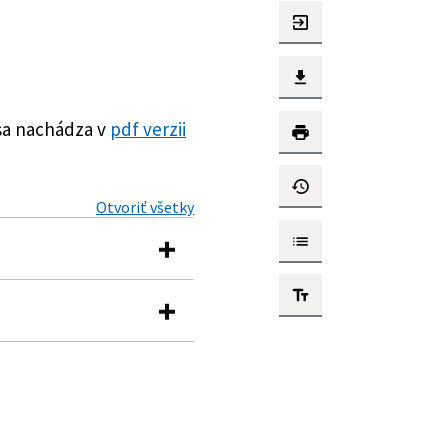
sa nachádza v
pdf verzii
Otvoriť všetky
sterstva zdravotníctva
o-športové zariadenia
ení niektorých zákonov