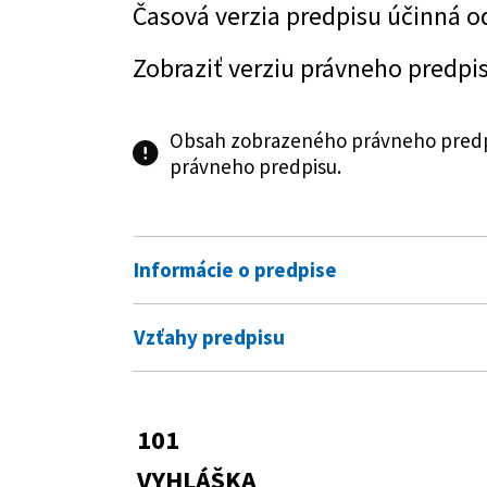
Časová verzia predpisu účinná o
Zobraziť verziu právneho predpi
Obsah zobrazeného právneho predpi
právneho predpisu.
Informácie o predpise
Číslo predpisu:
101/2019 Z. z.
Vzťahy predpisu
Názov:
Vyhláška Ministerstva zdravotní
Predpis vykonáva
Slovenskej republiky č. 525/200
355/2007 Z. z.
Zákon o ochrane, 
101
Typ:
Vyhláška
Predpis mení
VYHLÁŠKA
Dátum schválenia:
04.04.2019