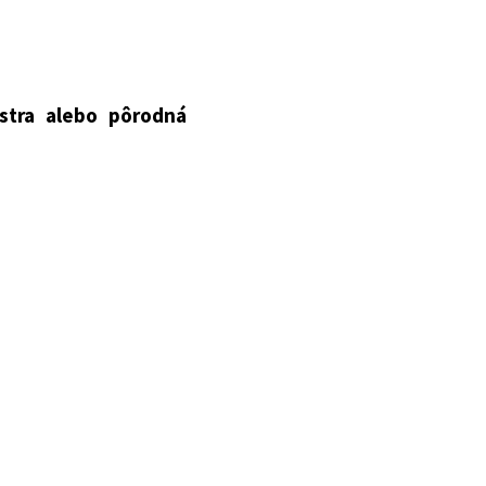
a vyhláška Ministerstva
nam zdravotníckych
stra alebo pôrodná
011 Z. z.
o liekoch a
 Z. z. ustanovuje:
tentka, je uvedený v