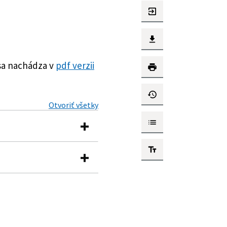
sa nachádza v
pdf verzii
Otvoriť všetky
dravotníckych pomôcok,
torých zákonov