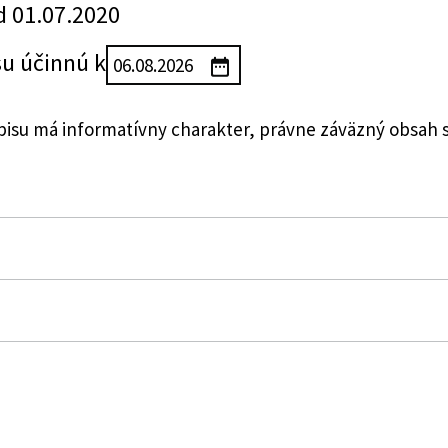
d 01.07.2020
su účinnú k
su má informatívny charakter, právne záväzný obsah 
íctva Slovenskej republiky, ktorou sa vydáva zoznam z
stra alebo pôrodná asistentka
 zdravotníckych pomôckach a o zmene a doplnení niek