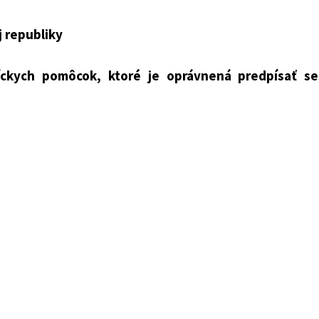
tva zdravotníctva Slovenskej republiky, ktorou sa dopĺň
enskej republiky č. 89/2018 Z. z., ktorou sa vydáva zoz
j republiky
 oprávnená predpísať sestra alebo pôrodná asistentka
ckych pomôcok, ktoré je oprávnená predpísať se
enskej republiky
 starostlivosť
 republiky podľa
§ 141 ods. 1 písm. m) zákona č. 362/2
oplnení niektorých zákonov v znení zákona č. 351/2017
oré je oprávnená predpísať sestra alebo pôrodná asis
apríla 2018.