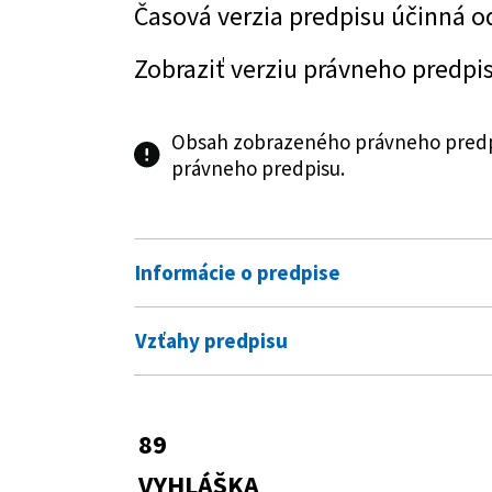
Časová verzia predpisu účinná o
Zobraziť verziu právneho predpi
Obsah zobrazeného právneho predpi
právneho predpisu.
Informácie o predpise
Číslo predpisu:
89/2018 Z. z.
Vzťahy predpisu
Názov:
Vyhláška Ministerstva zdravotn
Predpis vykonáva
ktoré je oprávnená predpísať se
362/2011 Z. z.
Zákon o liekoch a
89
Typ:
Vyhláška
Predpis je menený
VYHLÁŠKA
Dátum schválenia:
12.03.2018