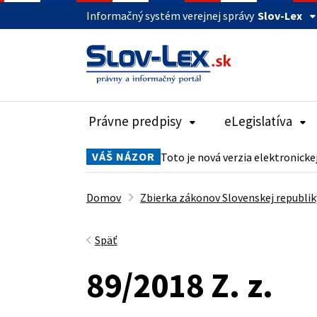
Informačný systém verejnej správy
Slov-Lex
Právne predpisy
eLegislatíva
VÁŠ NÁZOR
Toto je nová verzia elektronicke
Domov
Zbierka zákonov Slovenskej republik
Späť
89/2018 Z. z.