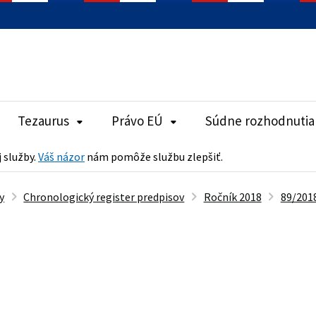
Tezaurus
Právo EÚ
Súdne rozhodnutia
j služby.
Váš názor
nám pomôže službu zlepšiť.
y
Chronologický register predpisov
Ročník 2018
89/2018