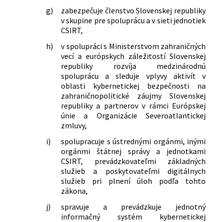
g)
zabezpečuje členstvo Slovenskej republiky
v skupine pre spoluprácu a v sieti jednotiek
CSIRT,
h)
v spolupráci s Ministerstvom zahraničných
vecí a európskych záležitostí Slovenskej
republiky rozvíja medzinárodnú
spoluprácu a sleduje vplyvy aktivít v
oblasti kybernetickej bezpečnosti na
zahraničnopolitické záujmy Slovenskej
republiky a partnerov v rámci Európskej
únie a Organizácie Severoatlantickej
zmluvy,
i)
spolupracuje s ústrednými orgánmi, inými
orgánmi štátnej správy a jednotkami
CSIRT, prevádzkovateľmi základných
služieb a poskytovateľmi digitálnych
služieb pri plnení úloh podľa tohto
zákona,
j)
spravuje a prevádzkuje jednotný
informačný systém kybernetickej