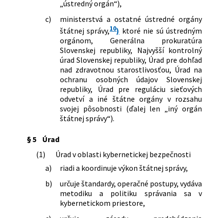
„ústredný orgán“),
c)
ministerstvá a ostatné ústredné orgány
10
štátnej správy,
)
ktoré nie sú ústredným
orgánom, Generálna prokuratúra
Slovenskej republiky, Najvyšší kontrolný
úrad Slovenskej republiky, Úrad pre dohľad
nad zdravotnou starostlivosťou, Úrad na
ochranu osobných údajov Slovenskej
republiky, Úrad pre reguláciu sieťových
odvetví a iné štátne orgány v rozsahu
svojej pôsobnosti (ďalej len „iný orgán
štátnej správy“).
§ 5
Úrad
(1)
Úrad v oblasti kybernetickej bezpečnosti
a)
riadi a koordinuje výkon štátnej správy,
b)
určuje štandardy, operačné postupy, vydáva
metodiku a politiku správania sa v
kybernetickom priestore,