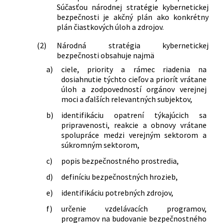
Súčasťou národnej stratégie kybernetickej
bezpečnosti je akčný plán ako konkrétny
plán čiastkových úloh a zdrojov.
(2)
Národná stratégia kybernetickej
bezpečnosti obsahuje najmä
a)
ciele, priority a rámec riadenia na
dosiahnutie týchto cieľov a priorít vrátane
úloh a zodpovedností orgánov verejnej
moci a ďalších relevantných subjektov,
b)
identifikáciu opatrení týkajúcich sa
pripravenosti, reakcie a obnovy vrátane
spolupráce medzi verejným sektorom a
súkromným sektorom,
c)
popis bezpečnostného prostredia,
d)
definíciu bezpečnostných hrozieb,
e)
identifikáciu potrebných zdrojov,
f)
určenie vzdelávacích programov,
programov na budovanie bezpečnostného