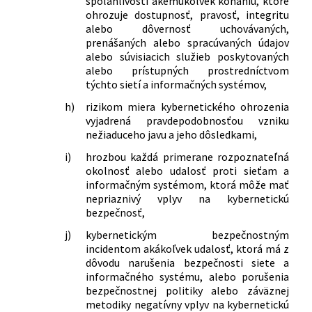
spoľahlivosti akémukoľvek konaniu, ktoré
ohrozuje dostupnosť, pravosť, integritu
alebo dôvernosť uchovávaných,
prenášaných alebo spracúvaných údajov
alebo súvisiacich služieb poskytovaných
alebo prístupných prostredníctvom
týchto sietí a informačných systémov,
h)
rizikom miera kybernetického ohrozenia
vyjadrená pravdepodobnosťou vzniku
nežiaduceho javu a jeho dôsledkami,
i)
hrozbou každá primerane rozpoznateľná
okolnosť alebo udalosť proti sieťam a
informačným systémom, ktorá môže mať
nepriaznivý vplyv na kybernetickú
bezpečnosť,
j)
kybernetickým bezpečnostným
incidentom akákoľvek udalosť, ktorá má z
dôvodu narušenia bezpečnosti siete a
informačného systému, alebo porušenia
bezpečnostnej politiky alebo záväznej
metodiky negatívny vplyv na kybernetickú