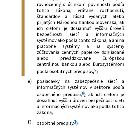
rovnocenný s účinkom povinností podľa
tohto zákona, vrátane rozhodnutí,
štandardov a zásad vydaných alebo
prijatých Národnou bankou Slovenska, ak
ich cieľom je dosiahnuť vyššiu úroveň
bezpečnosti sietí a informačných
systémov ako podľa tohto zákona, a ani na
platobné systémy a na systémy
zúčtovania cenných papierov dohliadané
alebo prevádzkované Európskou
centrálnou bankou alebo Eurosystémom
5
podľa osobitných predpisov,
)
e)
požiadavky na zabezpečenie sietí a
informačných systémov v sektore podľa
6
osobitného predpisu,
)
ak ich cieľom je
dosiahnuť vyššiu úroveň bezpečnosti sietí
a informačných systémov ako podľa tohto
zákona,
f)
7
osobitné predpisy.
)