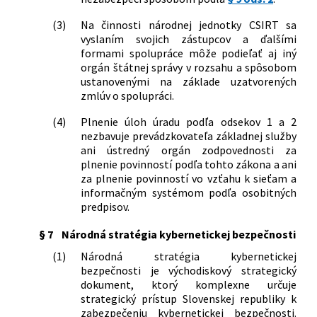
(3)
Na činnosti národnej jednotky CSIRT sa
vyslaním svojich zástupcov a ďalšími
formami spolupráce môže podieľať aj iný
orgán štátnej správy v rozsahu a spôsobom
ustanovenými na základe uzatvorených
zmlúv o spolupráci.
(4)
Plnenie úloh úradu podľa odsekov 1 a 2
nezbavuje prevádzkovateľa základnej služby
ani ústredný orgán zodpovednosti za
plnenie povinností podľa tohto zákona a ani
za plnenie povinností vo vzťahu k sieťam a
informačným systémom podľa osobitných
predpisov.
§ 7
Národná stratégia kybernetickej bezpečnosti
(1)
Národná stratégia kybernetickej
bezpečnosti je východiskový strategický
dokument, ktorý komplexne určuje
strategický prístup Slovenskej republiky k
zabezpečeniu kybernetickej bezpečnosti.