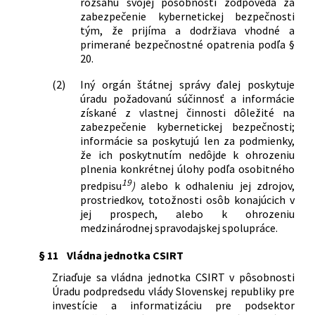
rozsahu svojej pôsobnosti zodpovedá za
zabezpečenie kybernetickej bezpečnosti
tým, že prijíma a dodržiava vhodné a
primerané bezpečnostné opatrenia podľa §
20.
(2)
Iný orgán štátnej správy ďalej poskytuje
úradu požadovanú súčinnosť a informácie
získané z vlastnej činnosti dôležité na
zabezpečenie kybernetickej bezpečnosti;
informácie sa poskytujú len za podmienky,
že ich poskytnutím nedôjde k ohrozeniu
plnenia konkrétnej úlohy podľa osobitného
19
predpisu
)
alebo k odhaleniu jej zdrojov,
prostriedkov, totožnosti osôb konajúcich v
jej prospech, alebo k ohrozeniu
medzinárodnej spravodajskej spolupráce.
§ 11
Vládna jednotka CSIRT
Zriaďuje sa vládna jednotka CSIRT v pôsobnosti
Úradu podpredsedu vlády Slovenskej republiky pre
investície a informatizáciu pre podsektor