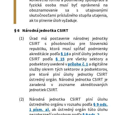
fyzická osoba musí byť oprávnená na
oboznamovanie sa s utajovanými
skutočnosťami príslušného stupňa utajenia,
ak to plnenie úloh vyžaduje.
§ 6
Národná jednotka CSIRT
(1)
Úrad má postavenie národnej jednotky
CSIRT s pôsobnosťou pre Slovenskú
republiku, ktorá musí spĺňať podmienky
akreditácie podľa
§ 14
a plniť úlohy jednotky
CSIRT podľa
§ 15
pre všetky sektory a
podsektory uvedené v
prílohe č. 1
a digitálne
služby okrem tých sektorov a podsektorov,
pre ktoré plní úlohy jednotky CSIRT
ústredný orgán. Národná jednotka CSIRT je
zaradená v zozname akreditovaných
jednotiek CSIRT.
(2)
Národná jednotka CSIRT plní úlohu
ústredného orgánu v rozsahu podľa
§ 9 ods.
1 písm. a)
, ak ústredný orgán túto úlohu
nezabezpečí spôsobom podľa
§ 9 ods. 2
.