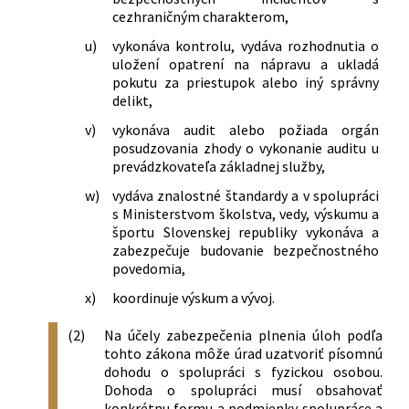
cezhraničným charakterom,
u)
vykonáva kontrolu, vydáva rozhodnutia o
uložení opatrení na nápravu a ukladá
pokutu za priestupok alebo iný správny
delikt,
v)
vykonáva audit alebo požiada orgán
posudzovania zhody o vykonanie auditu u
prevádzkovateľa základnej služby,
w)
vydáva znalostné štandardy a v spolupráci
s Ministerstvom školstva, vedy, výskumu a
športu Slovenskej republiky vykonáva a
zabezpečuje budovanie bezpečnostného
povedomia,
x)
koordinuje výskum a vývoj.
(2)
Na účely zabezpečenia plnenia úloh podľa
tohto zákona môže úrad uzatvoriť písomnú
dohodu o spolupráci s fyzickou osobou.
Dohoda o spolupráci musí obsahovať
konkrétnu formu a podmienky spolupráce a