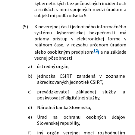
kybernetických bezpečnostných incidentoch
a rizikách s nimi spojených medzi úradom a
subjektmi podľa odseku 5.
(5)
K neverejnej časti jednotného informačného
systému kybernetickej bezpečnosti má
priamy prístup v elektronickej forme v
reálnom čase, v rozsahu určenom úradom
12
alebo osobitným predpisom
)
a na základe
vecnej pôsobnosti
a)
ústredný orgán,
b)
jednotka CSIRT zaradená v zozname
akreditovaných jednotiek CSIRT,
c)
prevádzkovateľ základnej služby a
poskytovateľ digitálnej služby,
d)
Národná banka Slovenska,
e)
Úrad na ochranu osobných údajov
Slovenskej republiky,
f)
iný orgán verejnej moci rozhodnutím