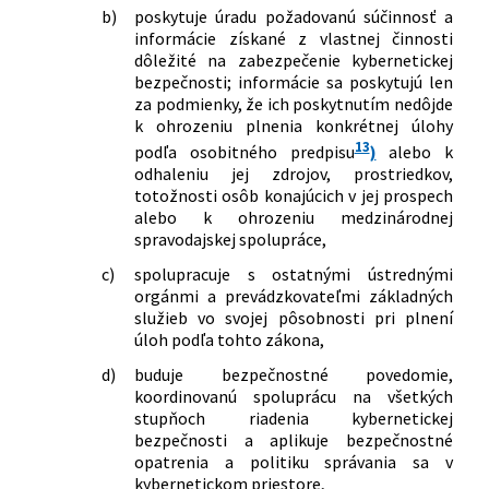
b)
poskytuje úradu požadovanú súčinnosť a
informácie získané z vlastnej činnosti
dôležité na zabezpečenie kybernetickej
bezpečnosti; informácie sa poskytujú len
za podmienky, že ich poskytnutím nedôjde
k ohrozeniu plnenia konkrétnej úlohy
13
podľa osobitného predpisu
)
alebo k
odhaleniu jej zdrojov, prostriedkov,
totožnosti osôb konajúcich v jej prospech
alebo k ohrozeniu medzinárodnej
spravodajskej spolupráce,
c)
spolupracuje s ostatnými ústrednými
orgánmi a prevádzkovateľmi základných
služieb vo svojej pôsobnosti pri plnení
úloh podľa tohto zákona,
d)
buduje bezpečnostné povedomie,
koordinovanú spoluprácu na všetkých
stupňoch riadenia kybernetickej
bezpečnosti a aplikuje bezpečnostné
opatrenia a politiku správania sa v
kybernetickom priestore,