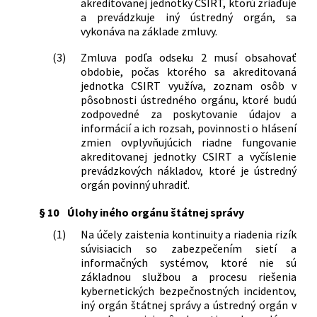
akreditovanej jednotky CSIRT, ktorú zriaďuje
a prevádzkuje iný ústredný orgán, sa
vykonáva na základe zmluvy.
(3)
Zmluva podľa odseku 2 musí obsahovať
obdobie, počas ktorého sa akreditovaná
jednotka CSIRT využíva, zoznam osôb v
pôsobnosti ústredného orgánu, ktoré budú
zodpovedné za poskytovanie údajov a
informácií a ich rozsah, povinnosti o hlásení
zmien ovplyvňujúcich riadne fungovanie
akreditovanej jednotky CSIRT a vyčíslenie
prevádzkových nákladov, ktoré je ústredný
orgán povinný uhradiť.
§ 10
Úlohy iného orgánu štátnej správy
(1)
Na účely zaistenia kontinuity a riadenia rizík
súvisiacich so zabezpečením sietí a
informačných systémov, ktoré nie sú
základnou službou a procesu riešenia
kybernetických bezpečnostných incidentov,
iný orgán štátnej správy a ústredný orgán v