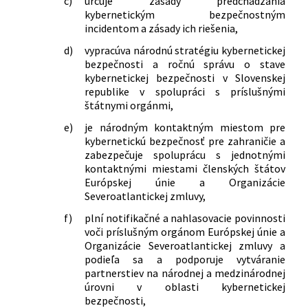
c)
určuje zásady predchádzania
kybernetickým bezpečnostným
incidentom a zásady ich riešenia,
d)
vypracúva národnú stratégiu kybernetickej
bezpečnosti a ročnú správu o stave
kybernetickej bezpečnosti v Slovenskej
republike v spolupráci s príslušnými
štátnymi orgánmi,
e)
je národným kontaktným miestom pre
kybernetickú bezpečnosť pre zahraničie a
zabezpečuje spoluprácu s jednotnými
kontaktnými miestami členských štátov
Európskej únie a Organizácie
Severoatlantickej zmluvy,
f)
plní notifikačné a nahlasovacie povinnosti
voči príslušným orgánom Európskej únie a
Organizácie Severoatlantickej zmluvy a
podieľa sa a podporuje vytváranie
partnerstiev na národnej a medzinárodnej
úrovni v oblasti kybernetickej
bezpečnosti,