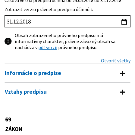
Časová verzia predpisu účinná od 25.05.2018 do 31.12.2018
Zobraziť verziu právneho predpisu účinnú k
Obsah zobrazeného právneho predpisu má
informatívny charakter, právne záväzný obsah sa
nachádza v
pdf verzii
právneho predpisu.
Otvoriť všetky
Informácie o predpise
Číslo predpisu:
69/2018 Z. z.
Vzťahy predpisu
Názov:
Zákon o kybernetickej bezpečnosti a o zmene a
Vykonávacie predpisy
doplnení niektorých zákonov
Typ:
Zákon
164/2018 Z. z.
Vyhláška Národného bezpečnostného
69
Predpis mení
úradu, ktorou sa určujú identifikačné
Dátum schválenia:
30.01.2018
kritériá prevádzkovanej služby (kritériá
ZÁKON
198/1994 Z. z.
Zákon Národnej rady Slovenskej
základnej služby)
Dátum vyhlásenia:
09.03.2018