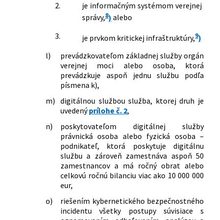
2.
je informačným systémom verejnej
8
správy,
)
alebo
3.
9
je prvkom kritickej infraštruktúry,
)
l)
prevádzkovateľom základnej služby orgán
verejnej moci alebo osoba, ktorá
prevádzkuje aspoň jednu službu podľa
písmena k),
m)
digitálnou službou služba, ktorej druh je
uvedený
prílohe č. 2
,
n)
poskytovateľom digitálnej služby
právnická osoba alebo fyzická osoba –
podnikateľ, ktorá poskytuje digitálnu
službu a zároveň zamestnáva aspoň 50
zamestnancov a má ročný obrat alebo
celkovú ročnú bilanciu viac ako 10 000 000
eur,
o)
riešením kybernetického bezpečnostného
incidentu všetky postupy súvisiace s