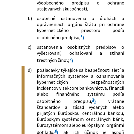
v znení neskorších predpisov a ktorým
všeobecného predpisu o ochrane
Slovenskej republiky, ktorou sa
sa menia a dopĺňajú niektoré zákony
utajovaných skutočností,
ustanovujú sektorové bezpečnostné
opatrenia v pôsobnosti Ministerstva
b)
osobitné ustanovenia o úlohách a
dopravy Slovenskej republiky
oprávneniach orgánu štátu pri ochrane
kybernetického priestoru podľa
1
osobitného predpisu,
)
c)
ustanovenia osobitných predpisov o
vyšetrovaní, odhaľovaní a stíhaní
2
trestných činov,
)
d)
požiadavky týkajúce sa bezpečnosti sietí a
informačných systémov a oznamovania
kybernetických bezpečnostných
incidentov v sektore bankovníctva, financií
alebo finančného systému podľa
3
osobitného predpisu,
)
vrátane
štandardov a zásad vydaných alebo
prijatých Európskou centrálnou bankou,
Európskym systémom centrálnych bánk,
Eurosystémom alebo európskymi orgánmi
4
dohľadu,
)
ak ich účinok je aspoň