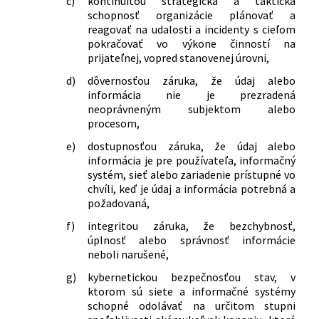
c)
kontinuitou strategická a taktická
schopnosť organizácie plánovať a
reagovať na udalosti a incidenty s cieľom
pokračovať vo výkone činností na
prijateľnej, vopred stanovenej úrovni,
d)
dôvernosťou záruka, že údaj alebo
informácia nie je prezradená
neoprávneným subjektom alebo
procesom,
e)
dostupnosťou záruka, že údaj alebo
informácia je pre používateľa, informačný
systém, sieť alebo zariadenie prístupné vo
chvíli, keď je údaj a informácia potrebná a
požadovaná,
f)
integritou záruka, že bezchybnosť,
úplnosť alebo správnosť informácie
neboli narušené,
g)
kybernetickou bezpečnosťou stav, v
ktorom sú siete a informačné systémy
schopné odolávať na určitom stupni