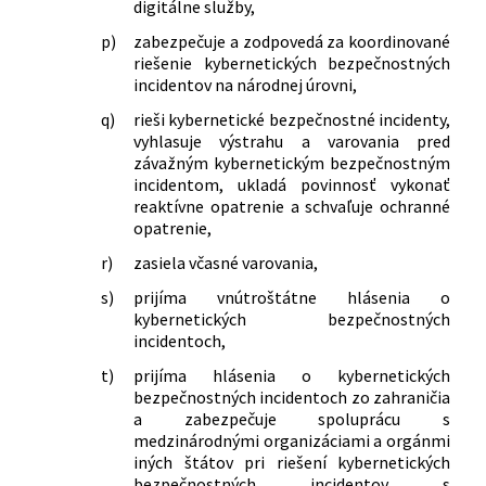
digitálne služby,
p)
zabezpečuje a zodpovedá za koordinované
riešenie kybernetických bezpečnostných
incidentov na národnej úrovni,
q)
rieši kybernetické bezpečnostné incidenty,
vyhlasuje výstrahu a varovania pred
závažným kybernetickým bezpečnostným
incidentom, ukladá povinnosť vykonať
reaktívne opatrenie a schvaľuje ochranné
opatrenie,
r)
zasiela včasné varovania,
s)
prijíma vnútroštátne hlásenia o
kybernetických bezpečnostných
incidentoch,
t)
prijíma hlásenia o kybernetických
bezpečnostných incidentoch zo zahraničia
a zabezpečuje spoluprácu s
medzinárodnými organizáciami a orgánmi
iných štátov pri riešení kybernetických
bezpečnostných incidentov s