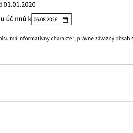
d 01.01.2020
su účinnú k
su má informatívny charakter, právne záväzný obsah 
zákon č. 309/2009 Z. z. o podpore obnoviteľných zdrojo
o zmene a doplnení niektorých zákonov v znení neskor
ákony
bnoviteľných zdrojov energie a vysoko účinnej kombino
 niektorých zákonov