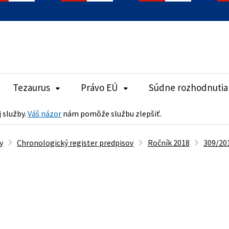
Tezaurus
Právo EÚ
Súdne rozhodnutia
j služby.
Váš názor
nám pomôže službu zlepšiť.
y
Chronologický register predpisov
Ročník 2018
309/201