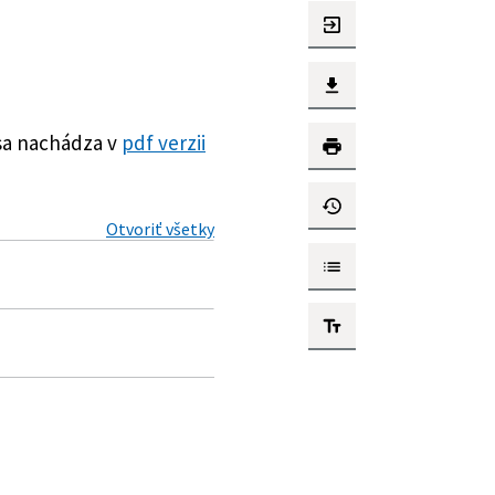
sa nachádza v
pdf verzii
Otvoriť všetky
v energie a vysoko
ších predpisov a ktorým
vanej výroby a o