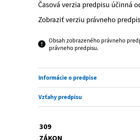
Časová verzia predpisu účinná o
Zobraziť verziu právneho predpi
Obsah zobrazeného právneho predpi
právneho predpisu.
Informácie o predpise
Číslo predpisu:
309/2018 Z. z.
Vzťahy predpisu
Názov:
Zákon, ktorým sa mení a dopĺňa 
Predpis mení
účinnej kombinovanej výroby a 
sa menia a dopĺňajú niektoré z
309/2009 Z. z.
Zákon o podpore o
309
zmene a doplnení
Zobraziť graf vzťahov
Typ:
Zákon
ZÁKON