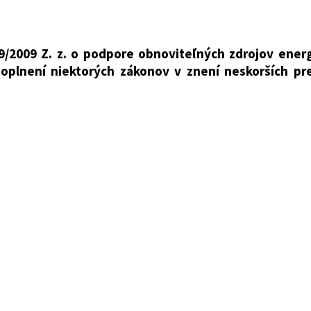
v sieťových odvetviach
e a o zmene a doplnení niektorých zákonov
9/2009 Z. z. o podpore obnoviteľných zdrojov energ
plnení niektorých zákonov v znení neskorších pr
iky
sel
zniesla na tomto zákone:
 obnoviteľných zdrojov energie a vysoko účinnej komb
ov v znení zákona č. 492/2010 Z. z., zákona č. 558/2
 z., zákona č. 373/2012 Z. z., zákona č. 30/2013 Z. z., zák
321/2014 Z. z., zákona č. 173/2015 Z. z., zákona č. 181/2
o:
písmenom n), ktoré znie: