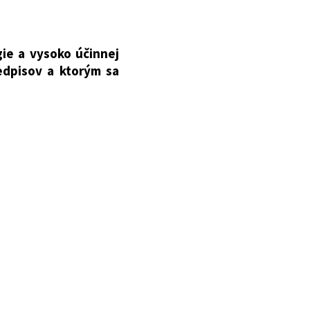
ie a vysoko účinnej
edpisov a ktorým sa
inovanej výroby a o
010 Z. z., zákona č.
ona č. 218/2013 Z. z.,
017 Z. z. a zákona č.