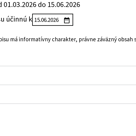
d 01.03.2026 do 15.06.2026
su účinnú k
su má informatívny charakter, právne záväzný obsah 
ysokoškolského vzdelávania a o zmene a doplnení zákona
 a doplnení niektorých zákonov v znení neskorších pr
obstarávaní a o zmene a doplnení niektorých zákonov