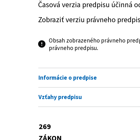
Časová verzia predpisu účinná o
Zobraziť verziu právneho predpi
Obsah zobrazeného právneho predpi
právneho predpisu.
Informácie o predpise
Číslo predpisu:
269/2018 Z. z.
Vzťahy predpisu
Názov:
Zákon o zabezpečovaní kvality v
Predpis mení
verejnom obstarávaní a o zmene
343/2015 Z. z.
Zákon o verejnom 
269
Typ:
Zákon
Predpis je menený
ZÁKON
Dátum schválenia:
11.09.2018