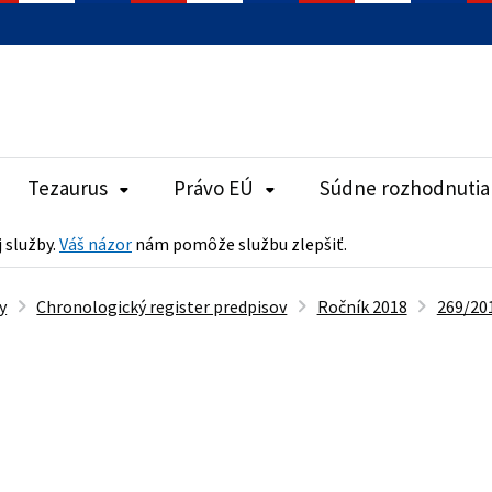
Tezaurus
Právo EÚ
Súdne rozhodnutia
j služby.
Váš názor
nám pomôže službu zlepšiť.
y
Chronologický register predpisov
Ročník 2018
269/201