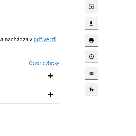
sa nachádza v
pdf verzii
Otvoriť všetky
 č. 343/2015 Z. z. o
edpisov