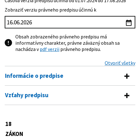
Časová verzia predpisu účinná od 01.07.2024 do 17.08.2026
Zobraziť verziu právneho predpisu účinnú k
Obsah zobrazeného právneho predpisu má
informatívny charakter, právne záväzný obsah sa
nachádza v
pdf verzii
právneho predpisu.
Otvoriť všetky
Informácie o predpise
Číslo predpisu:
18/2018 Z. z.
Vzťahy predpisu
Názov:
Zákon o ochrane osobných údajov a o zmene a
Vykonávacie predpisy
doplnení niektorých zákonov
Typ:
Zákon
158/2018 Z. z.
Vyhláška Úradu na ochranu osobných
18
Predpis mení
údajov Slovenskej republiky o postupe
Dátum schválenia:
29.11.2017
pri posudzovaní vplyvu na ochranu
ZÁKON
124/1992 Zb.
Zákon o Vojenskej polícii
osobných údajov
Dátum vyhlásenia:
30.01.2018