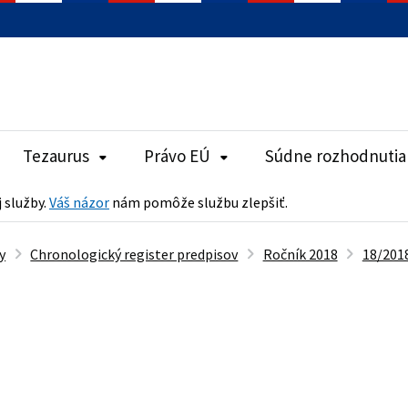
Tezaurus
Právo EÚ
Súdne rozhodnutia
j služby.
Váš názor
nám pomôže službu zlepšiť.
y
Chronologický register predpisov
Ročník 2018
18/2018