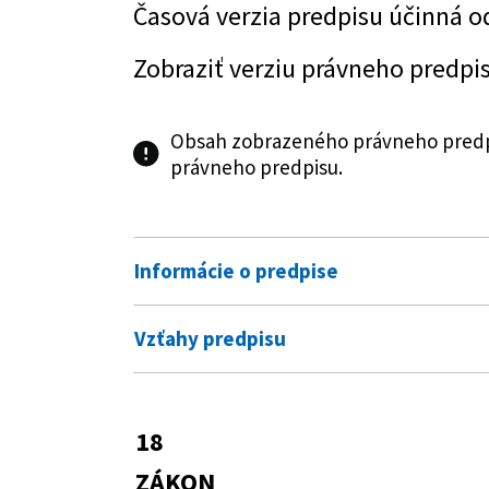
Časová verzia predpisu účinná o
Zobraziť verziu právneho predpi
Obsah zobrazeného právneho predpi
právneho predpisu.
Informácie o predpise
Číslo predpisu:
18/2018 Z. z.
Vzťahy predpisu
Názov:
Zákon o ochrane osobných údaj
Vykonávacie predpisy
Typ:
Zákon
158/2018 Z. z.
Vyhláška Úradu na
18
Predpis mení
vplyvu na ochranu
Dátum schválenia:
29.11.2017
ZÁKON