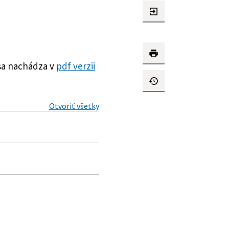
sa nachádza v
pdf verzii
Otvoriť všetky
pe pri posudzovaní