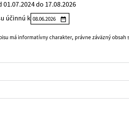
d 01.07.2024 do 17.08.2026
su účinnú k
su má informatívny charakter, právne záväzný obsah 
ov a o zmene a doplnení niektorých zákonov
 ochranu osobných údajov Slovenskej republiky o postu
 osobných údajov