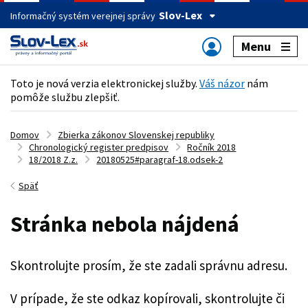
Slov-Lex
Informačný systém verejnej správy
Menu
Toto je nová verzia elektronickej služby.
Váš názor
nám
pomôže službu zlepšiť.
Domov
Zbierka zákonov Slovenskej republiky
Chronologický register predpisov
Ročník 2018
18/2018 Z.z.
20180525#paragraf-18.odsek-2
Späť
Stránka nebola nájdená
Skontrolujte prosím, že ste zadali správnu adresu.
V prípade, že ste odkaz kopírovali, skontrolujte či