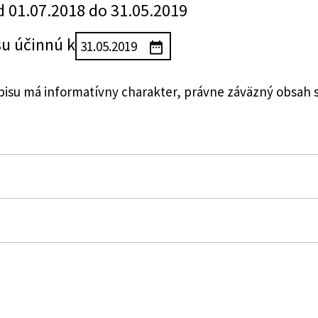
d 01.07.2018 do 31.05.2019
su účinnú k
su má informatívny charakter, právne záväzný obsah 
zákon č. 300/2005 Z. z. Trestný zákon v znení neskorší
ny