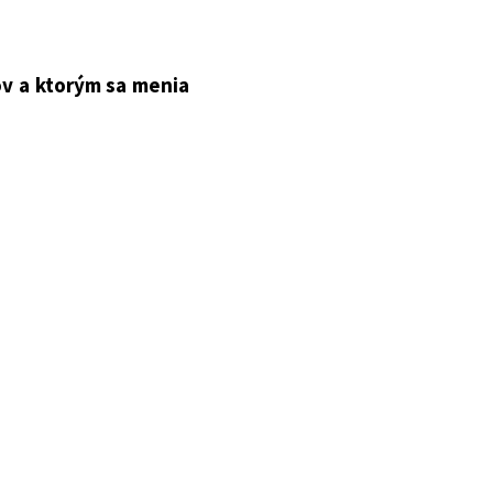
niektorých zákonov
ov a ktorým sa menia
006 Z. z., zákona č.
kona č. 59/2009 Z. z.,
2009 Z. z., zákona č.
ona č. 313/2011 Z. z.,
ky č. 428/2012 Z. z.,
kona č. 1/2014 Z. z.,
na č. 174/2015 Z. z.,
2015 Z. z., zákona č.
ona č. 316/2016 Z. z.,