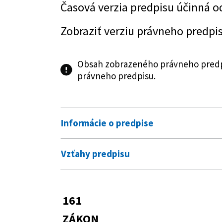
Časová verzia predpisu účinná o
Zobraziť verziu právneho predpi
Obsah zobrazeného právneho predpi
právneho predpisu.
Informácie o predpise
Číslo predpisu:
161/2018 Z. z.
Vzťahy predpisu
Názov:
Zákon, ktorým sa mení a dopĺňa 
Predpis mení
menia a dopĺňajú niektoré záko
300/2005 Z. z.
Trestný zákon
161
Typ:
Zákon
Zobraziť graf vzťahov
301/2005 Z. z.
Trestný poriadok
ZÁKON
Dátum schválenia:
15.05.2018