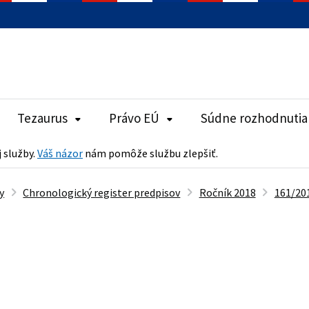
Tezaurus
Právo EÚ
Súdne rozhodnutia
j služby.
Váš názor
nám pomôže službu zlepšiť.
y
Chronologický register predpisov
Ročník 2018
161/201