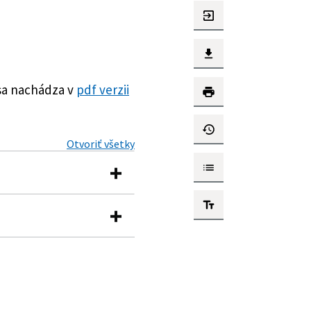
sa nachádza v
pdf verzii
Otvoriť všetky
ch predpisov a ktorým sa