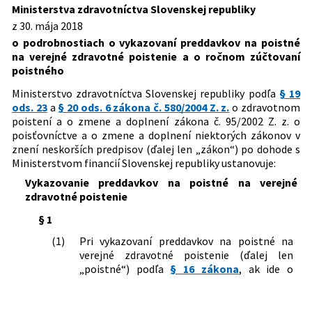
Predpis ruší
Dátum schválenia:
30.05.2018
Slovenskej republiky, ktorou sa mení a
Ministerstva zdravotníctva Slovenskej republiky
dopĺňa vyhláška Ministerstva
z 30. mája 2018
Dátum vyhlásenia:
12.06.2018
116/2014 Z. z.
Vyhláška Ministerstva zdravotníctva
zdravotníctva Slovenskej republiky č.
o podrobnostiach o vykazovaní preddavkov na poistné
Slovenskej republiky o podrobnostiach
159/2018 Z. z. o podrobnostiach o
Dátum účinnosti od:
01.07.2025
na verejné zdravotné poistenie a o ročnom zúčtovaní
o vykazovaní preddavkov na poistné na
vykazovaní preddavkov na poistné na
poistného
verejné zdravotné poistenie, o platení
Autor:
Ministerstvo zdravotníctva Slovenskej republiky
verejné zdravotné poistenie a o
preddavkov na poistné na verejné
ročnom zúčtovaní poistného
Ministerstvo zdravotníctva Slovenskej republiky podľa
§ 19
Právna oblasť:
Zdravotné poistenie
zdravotné poistenie a nedoplatkov, o
156/2022 Z. z.
Vyhláška Ministerstva zdravotníctva
ods. 23
a
§ 20 ods. 6 zákona č. 580/2004 Z. z.
o zdravotnom
ročnom zúčtovaní poistného a
Slovenskej republiky, ktorou sa mení a
poistení a o zmene a doplnení zákona č. 95/2002 Z. z. o
povinnostiach pri ročnom zúčtovaní
dopĺňa vyhláška Ministerstva
poisťovníctve a o zmene a doplnení niektorých zákonov v
poistného a o vzore ročného
zdravotníctva Slovenskej republiky č.
znení neskorších predpisov (ďalej len „zákon“) po dohode s
zúčtovania poistného na verejné
159/2018 Z. z. o podrobnostiach o
Ministerstvom financií Slovenskej republiky ustanovuje:
zdravotné poistenie
vykazovaní preddavkov na poistné na
Vykazovanie preddavkov na poistné na verejné
verejné zdravotné poistenie a o
zdravotné poistenie
ročnom zúčtovaní poistného v znení
vyhlášky č. 327/2021 Z. z.
§ 1
496/2023 Z. z.
Vyhláška Ministerstva zdravotníctva
(1)
Pri vykazovaní preddavkov na poistné na
Slovenskej republiky, ktorou sa dopĺňa
verejné zdravotné poistenie (ďalej len
vyhláška Ministerstva zdravotníctva
„poistné“) podľa
§ 16 zákona
, ak ide o
Slovenskej republiky č. 159/2018 Z. z. o
fyzickú osobu, sa uvádzajú tieto údaje:
podrobnostiach o vykazovaní
a)
meno a priezvisko, dátum narodenia,
preddavkov na poistné na verejné