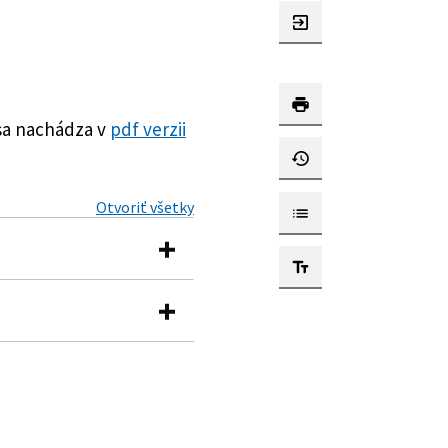
sa nachádza v
pdf verzii
Otvoriť všetky
drobnosti v oblasti
ktorých zákonov