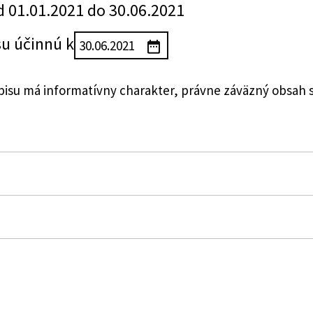
d 01.01.2021 do 30.06.2021
su účinnú k
su má informatívny charakter, právne záväzný obsah 
 výstavby Slovenskej republiky, ktorou sa ustanovujú po
 vozidiel v cestnej premávke a o zmene a doplnení nie