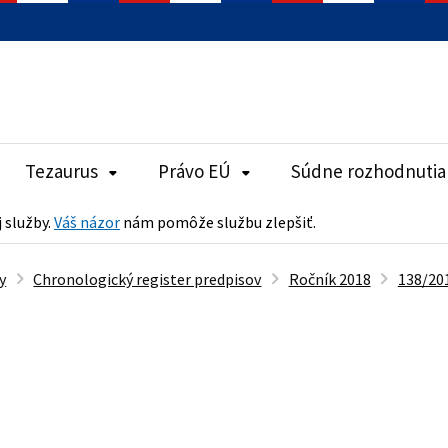
Tezaurus
Právo EÚ
Súdne rozhodnutia
j služby.
Váš názor
nám pomôže službu zlepšiť.
y
Chronologický register predpisov
Ročník 2018
138/201