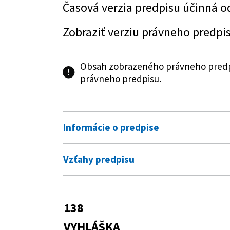
Časová verzia predpisu účinná o
Zobraziť verziu právneho predpi
Obsah zobrazeného právneho predpi
právneho predpisu.
Informácie o predpise
Číslo predpisu:
138/2018 Z. z.
Vzťahy predpisu
Názov:
Vyhláška Ministerstva dopravy a
Predpis vykonáva
emisnej kontroly
106/2018 Z. z.
Zákon o prevádzke
138
Typ:
Vyhláška
Predpis je menený
VYHLÁŠKA
Dátum schválenia:
27.04.2018